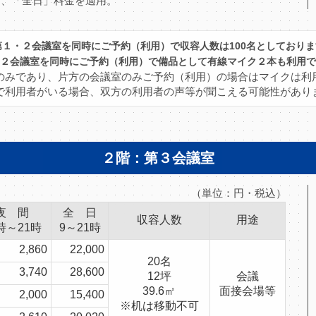
合は、「全日」料金を適用。
第１・２会議室を同時にご予約（利用）で収容人数は100名としておりま
２会議室を同時にご予約（利用）で備品として有線マイク２本も利用で
のみであり、片方の会議室のみご予約（利用）の場合はマイクは利
で利用者がいる場合、双方の利用者の声等が聞こえる可能性があり
２階：第３会議室
（単位：円・税込）
夜 間
全 日
収容人数
用途
時～21時
9～21時
2,860
22,000
20名
3,740
28,600
12坪
会議
39.6㎡
面接会場等
2,000
15,400
※机は移動不可