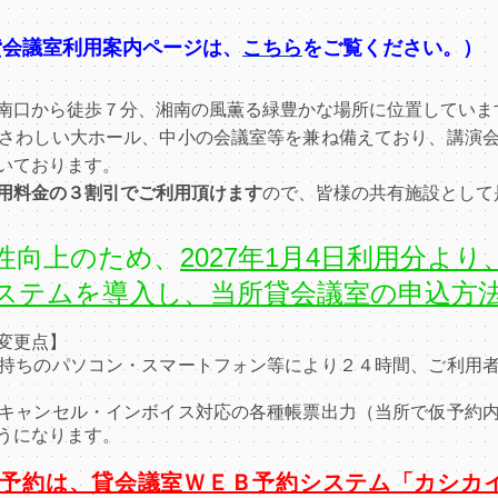
の貸会議室利用案内ページは、
こちら
をご覧ください。）
南口から徒歩７分、湘南の風薫る緑豊かな場所に位置していま
さわしい大ホール、中小の会議室等を兼ね備えており、講演会
いております。
用料金の３割引でご利用頂けます
ので、皆様の共有施設として
性向上のため、
2027年1月4日利用分よ
ステムを導入し、当所貸会議室の申込方
変更点】
持ちのパソコン・スマートフォン等により２４時間、ご利用
キャンセル・インボイス対応の各種帳票出力（当所で仮予約
うになります。
のご予約は、貸会議室ＷＥＢ予約システム「カシ