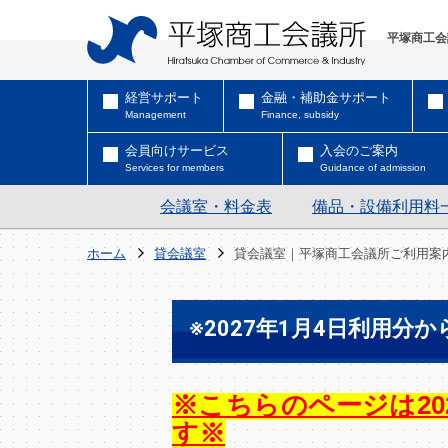
平塚商工会
経営サポート
金融・補助金サポート
Management
Finance, subsidy
会員向けサービス
入会のご案内
Services for members
Guidance of admission
会議室・料金表
備品・設備利用料
ホーム
貸会議室
貸会議室｜平塚商工会議所ご利用案内
※2027年1月4日利用分
※こちらのページは20
す※