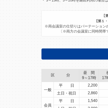
・ 9～19時、9～20時を継続利用の場
【
【第１・
※両会議室の仕切りはパーテーション
〔※両方の会議室に同時間帯
昼 間
区 分
9～17時
17
2,200
平 日
一般
2,860
土日・祝日
1,540
平 日
会員