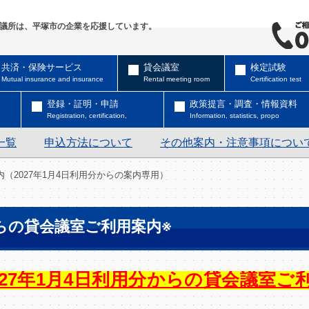
議所は、平塚市の企業を応援しています。
共済・保険サービス
貸会議室
検定試験
Mutual insurance and insurance
Rental meeting room
Certification test
登録・証明・申請
政策提言・調査・情報資料
Registration, certification,
Information, statistics, propo
一覧
申込方法について
その他案内・注意事項につい
（2027年1月4日利用分からの案内専用）
からの貸会議室ご利用案内※
27年1月4日利用分からの貸会議室