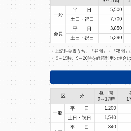
9～17時
5,500
平 日
一般
7,700
土日・祝日
3,850
平 日
会員
5,390
土日・祝日
・上記料金表うち、「昼間」・「夜間
・ 9～19時、9～20時を継続利用の場
昼 間
区 分
9～17時
1
1,200
平 日
一般
1,540
土日・祝日
840
平 日