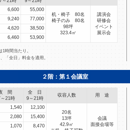
17～21時
9～21時
6,600
55,000
机・椅子 80名
講演会
9,240
77,000
椅子のみ 80名
研修会
98坪
イベント
4,620
38,500
323.4㎡
展示会
6,460
53,900
」は1時間当たり。
合は、「全日」料金を適用。
２階：第１会議室
夜 間
全 日
収容人数
用 途
7～21時
9～21時
1,540
12,100
20名
2,080
15,400
13坪
会議
42.9㎡
面接会場等
1,070
8,470