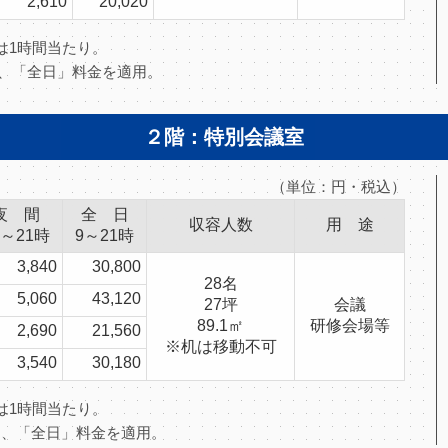
2,610
20,020
」は1時間当たり。
は、「全日」料金を適用。
２階：特別会議室
（単位：円・税込）
夜 間
全 日
収容人数
用 途
7～21時
9～21時
3,840
30,800
28名
5,060
43,120
27坪
会議
89.1㎡
研修会場等
2,690
21,560
※机は移動不可
3,540
30,180
」は1時間当たり。
合は、「全日」料金を適用。