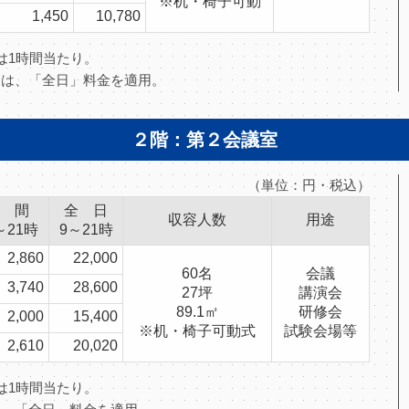
※机・椅子可動
1,450
10,780
」は1時間当たり。
場合は、「全日」料金を適用。
２階：第２会議室
（単位：円・税込）
 間
全 日
収容人数
用途
～21時
9～21時
2,860
22,000
60名
会議
3,740
28,600
27坪
講演会
89.1㎡
研修会
2,000
15,400
※机・椅子可動式
試験会場等
2,610
20,020
」は1時間当たり。