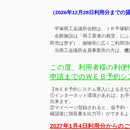
（2026年12月28日利用分まで
平塚商工会議所会館は、ＪＲ平塚駅
会館施設は「商工業者の殿堂」にふ
即売は禁ず）、催物等に広くご利用頂
当商工会議所会員事業所の方は、
使
この度、利用者様の利便
申請までのＷＥＢ予約シ
【ＷＥＢ予約システム導入による主な
①インターネット環境があれば、お手
出来ます。
②マイページ登録されると、仮予約・
確認後に領収書を出力可）ができるよ
2027年1月4日利用分から