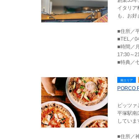
創業33
イタリア
も、お好
■住所／平
■TEL／04
■時間／月
17:30～2
■特典／七
南エリア
PORCO 
ピッツァと
平塚駅南
していま
■住所／神