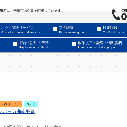
議所は、平塚市の企業を応援しています。
共済・保険サービス
貸会議室
検定試験
Mutual insurance and insurance
Rental meeting room
Certification test
登録・証明・申請
政策提言・調査・情報資料
Registration, certification,
Information, statistics, propo
パスタ・ピザ
友人と
ンボッカ湘南平塚