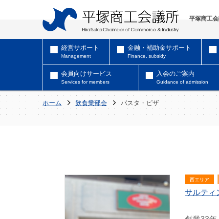
平塚商工会
経営サポート
金融・補助金サポート
Management
Finance, subsidy
会員向けサービス
入会のご案内
Services for members
Guidance of admission
ホーム
飲食業部会
パスタ・ピザ
西エリア
サルティ