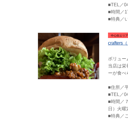
■TEL／04
■時間／17
■特典／
中心街エリア
crafte
ボリュー
当店は栄
ーが食べ
■住所／平
■TEL／04
■時間／７月
日）火曜
■特典／