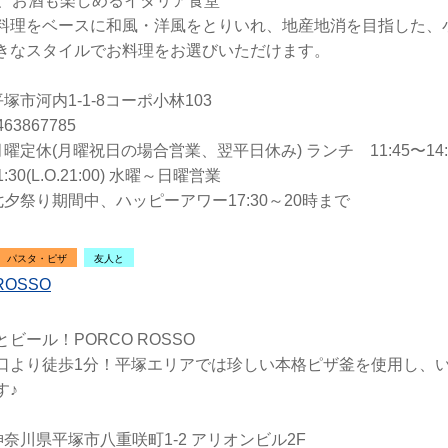
年、お酒も楽しめるイタリア食堂
料理をベースに和風・洋風をとりいれ、地産地消を目指した、
きなスタイルでお料理をお選びいただけます。
塚市河内1-1-8コーポ小林103
63867785
曜定休(月曜祝日の場合営業、翌平日休み) ランチ 11:45〜14:30(
1:30(L.O.21:00) 水曜～日曜営業
夕祭り期間中、ハッピーアワー17:30～20時まで
パスタ・ピザ
友人と
ROSSO
ビール！PORCO ROSSO
口より徒歩1分！平塚エリアでは珍しい本格ピザ釜を使用し、
す♪
奈川県平塚市八重咲町1-2 アリオンビル2F