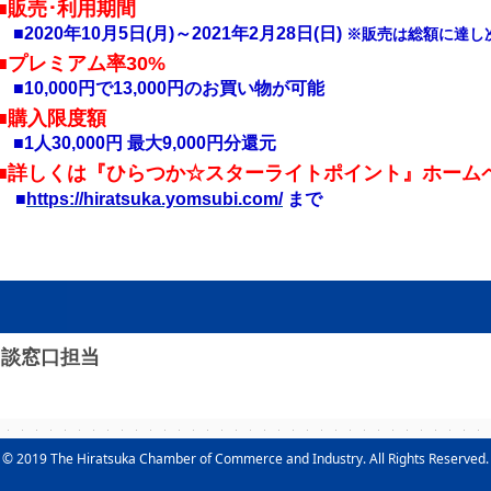
■販売･利用期間
■2020年10月5日(月)～2021年2月28日(日)
※販売は総額に達し
■プレミアム率30%
■10,000円で13,000円のお買い物が可能
■購入限度額
■1人30,000円 最大9,000円分還元
■詳しくは『ひらつか☆スターライトポイント』ホーム
■
https://hiratsuka.yomsubi.com/
まで
相談窓口担当
© 2019 The Hiratsuka Chamber of Commerce and Industry. All Rights Reserved.