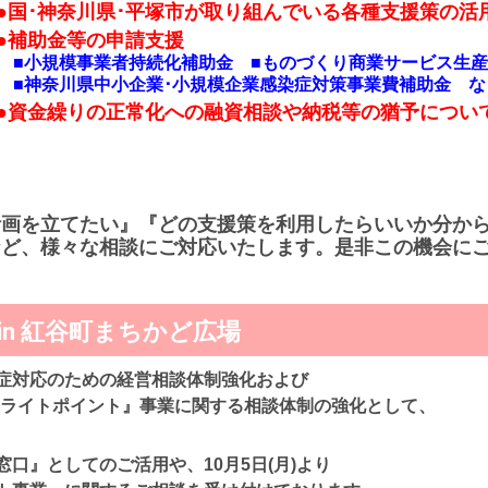
●国･神奈川県･平塚市が取り組んでいる各種支援策の活
●補助金等の申請支援
■小規模事業者持続化補助金 ■ものづくり商業サービス生産
■神奈川県中小企業･小規模企業感染症対策事業費補助金 な
●資金繰りの正常化への融資相談や納税等の猶予につい
計画を立てたい』『どの支援策を利用したらいいか分か
など、様々な相談にご対応いたします。是非この機会に
n 紅谷町まちかど広場
症対応のための経営相談体制強化および
ターライトポイント』事業に関する相談体制の強化として、
。
口』としてのご活用や、10月5日(月)より