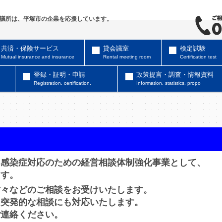
議所は、平塚市の企業を応援しています。
共済・保険サービス
貸会議室
検定試験
Mutual insurance and insurance
Rental meeting room
Certification test
登録・証明・申請
政策提言・調査・情報資料
Registration, certification,
Information, statistics, propo
ス感染症対応のための経営相談体制強化事業として、
ます。
方々などのご相談をお受けいたします。
る突発的な相談にも対応いたします。
ご連絡ください。