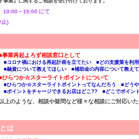
ト事業』に関するご相談を受け付けております。
0:00－15:00 にて
止)
■事業再起よろず相談窓口として
■コロナ禍における再起計画を立てたい ■どの支援策を利用
■融資について教えてほしい ■補助金の内容について教えて
■ひらつか☆スターライトポイントについて
■ひらつか☆スターライトポイントってなんだろう
■どう
■ポイントをチャージできるお店はどこ?? ■どこでポイン
以上のような、相談や疑問など様々な相談にご対応いた
とは