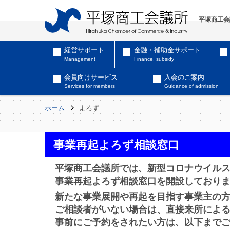
平塚商工会
経営サポート
金融・補助金サポート
Management
Finance, subsidy
会員向けサービス
入会のご案内
Services for members
Guidance of admission
ホーム
よろず
事業再起よろず相談窓口
平塚商工会議所では、新型コロナウイル
事業再起よろず相談窓口を開設しており
新たな事業展開や再起を目指す事業主の
ご相談者がいない場合は、直接来所によ
事前にご予約をされたい方は、以下まで