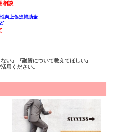
用相談
性向上促進補助金
ど
て
らない』『融資について教えてほしい』
ご活用ください。