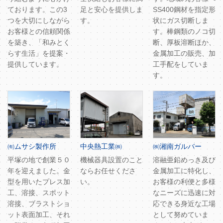
ております。この3
足と安心を提供しま
SS400鋼材を指定形
つを大切にしながら
す。
状にガス切断しま
お客様との信頼関係
す。棒鋼類のノコ切
を築き、「和みとく
断、厚板溶断ほか、
らす生活」を提案・
金属加工の販売、加
提供しています。
工手配をしていま
す。
㈲ムサシ製作所
中央熱工業㈱
㈱湘南ガルバー
平塚の地で創業５０
機械器具設置のこと
溶融亜鉛めっき及び
年を迎えました。金
ならお任せくださ
金属加工に特化し、
型を用いたプレス加
い。
お客様の利便と多様
工、溶接、スポット
なニーズに迅速に対
溶接、ブラストショ
応できる身近な工場
ット表面加工、それ
として努めていま