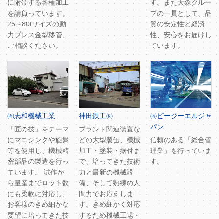
に附帯する各種加工
す。また大森グルー
を請負っています。
プの一員として、品
25～80tサイズの動
質の安定性と経済
力プレス金型移管、
性、安心をお届けし
ご相談ください。
ています。
㈲志和機械工業
神田鉄工㈱
㈲ピージーエルジャ
パン
「匠の技」をテーマ
プラント関連装置な
にマニシングや旋盤
どの大型製缶、機械
信頼のある「総合管
等を使用し、機械精
加工・塗装・据付ま
理業」を行っていま
密部品の製造を行っ
で、培ってきた技術
す。
ています。 試作か
力と最新の機械設
ら量産までロット数
備、そして熟練の人
にも柔軟に対応し、
間力でお応えしま
お客様のきめ細かな
す。きめ細かく対応
要望に培ってきた技
するため機械工場・