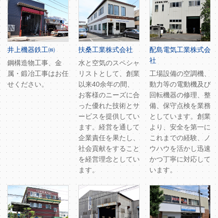
井上機器鉄工㈱
扶桑工業株式会社
配島電気工業株式会
社
鋼構造物工事、金
水と空気のスペシャ
属・鍛冶工事はお任
リストとして、創業
工場設備の空調機、
せください。
以来40余年の間、
動力等の電動機及び
お客様のニーズに合
回転機器の修理、整
った優れた技術とサ
備、保守点検を業務
ービスを提供してい
としています。創業
ます。経営を通して
より、安全を第一に
企業責任を果たし、
これまでの経験、ノ
社会貢献をすること
ウハウを活かし迅速
を経営理念としてい
かつ丁寧に対応して
ます。
います。