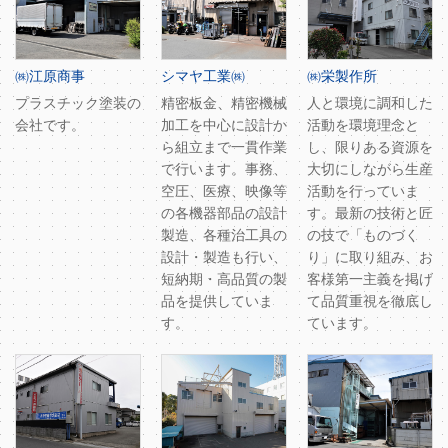
㈱江原商事
シマヤ工業㈱
㈱栄製作所
プラスチック塗装の
精密板金、精密機械
人と環境に調和した
会社です。
加工を中心に設計か
活動を環境理念と
ら組立まで一貫作業
し、限りある資源を
で行います。事務、
大切にしながら生産
空圧、医療、映像等
活動を行っていま
の各機器部品の設計
す。最新の技術と匠
製造、各種治工具の
の技で「ものづく
設計・製造も行い、
り」に取り組み、お
短納期・高品質の製
客様第一主義を掲げ
品を提供していま
て品質重視を徹底し
す。
ています。