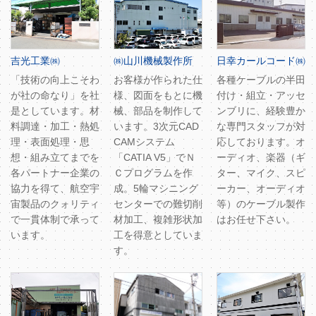
吉光工業㈱
㈱山川機械製作所
日幸カールコード㈱
「技術の向上こそわ
お客様が作られた仕
各種ケーブルの半田
が社の命なり」を社
様、図面をもとに機
付け・組立・アッセ
是としています。材
械、部品を制作して
ンブリに、経験豊か
料調達・加工・熱処
います。3次元CAD
な専門スタッフが対
理・表面処理・思
CAMシステム
応しております。オ
想・組み立てまでを
「CATIA V5」でＮ
ーディオ、楽器（ギ
各パートナー企業の
Ｃプログラムを作
ター、マイク、スピ
協力を得て、航空宇
成。5輪マシニング
ーカー、オーディオ
宙製品のクォリティ
センターでの難切削
等）のケーブル製作
で一貫体制で承って
材加工、複雑形状加
はお任せ下さい。
います。
工を得意としていま
す。