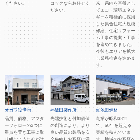
ください。
コックならお任せく
来、県内を基盤とし
ださい。
てエコ・環境エネル
ギーを積極的に採用
した集合住宅大規模
修繕、住宅リフォー
ム工事の提案・工事
を進めてきました。
今後もエリアを拡大
し業務推進を進めま
す。
オガワ設備㈱
㈲飯田製作所
㈲池田鋼材
品質、価格、アフタ
先端技術と付加価値
創業が昭和38年
ーフォローの3つに
の創造により、より
で、50年を超える
重点を置き工事に取
良い品質の製品を安
実績を積んでいま
り組むように心がけ
全供給しお客様に満
す。地域のお客様へ