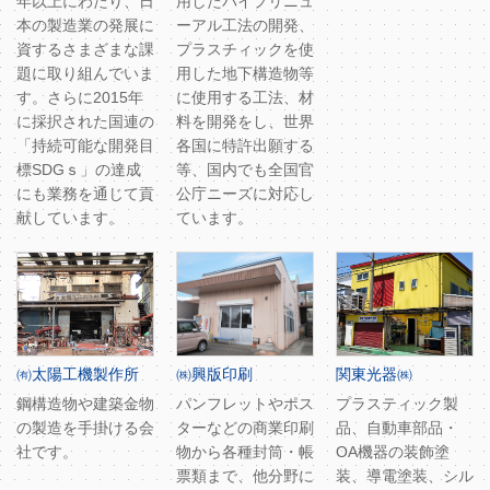
年以上にわたり、日
用したパイプリニュ
本の製造業の発展に
ーアル工法の開発、
資するさまざまな課
プラスチィックを使
題に取り組んでいま
用した地下構造物等
す。さらに2015年
に使用する工法、材
に採択された国連の
料を開発をし、世界
「持続可能な開発目
各国に特許出願する
標SDGｓ」の達成
等、国内でも全国官
にも業務を通じて貢
公庁ニーズに対応し
献しています。
ています。
㈲太陽工機製作所
㈱興版印刷
関東光器㈱
鋼構造物や建築金物
パンフレットやポス
プラスティック製
の製造を手掛ける会
ターなどの商業印刷
品、自動車部品・
社です。
物から各種封筒・帳
OA機器の装飾塗
票類まで、他分野に
装、導電塗装、シル