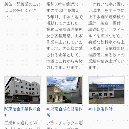
製缶・配管業のこと
昭和33年の創業で
「きれいな水と優し
ははお任せくださ
すので60年を超え
い環境」をテーマに
い。
る年月、平塚の地で
上下水道関連機械の
活動してきました。
設計・製造・据付・
業務は清掃管理業務
試運転など、フィー
及び各種建築、土木
ルドを拡げながら、
作業を主としていま
身近な飲料水から上
す。地元の皆様に愛
下水道、産業排水処
される企業として、
理設備に至る数々の
地道にこれからも努
業績を積み上げてい
力してまいります。
ます。
関東冶金工業株式会
㈱湘南合成樹脂製作
㈱中原製作所
社
所
工業炉を通じて60
プラスチィックを応