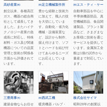
高砂産業㈱
㈱足立機械製作所
㈱エス・ティ・ケー
創立以来、各種高圧
豊かな経験と技術力
自動車部品を中心に
ガス、機器の総合商
に加えて、職人の技
半導体機器部品、真
社として成長してき
を大切にしていま
空機械部品、食品関
ました。またハイテ
す。自動化・省力化
連製品、プラント製
クノロジー産業の急
機械・設備装置な
品など、さまざまな
成長に対応し、特殊
ど、設計から制作、
お客様に技術を通じ
材料・ガス及び関連
据え付けまで、ソフ
サービスを提供して
機器についての品質
トとハードを結び付
います。金属加工全
管理と技術が関係各
けてあらゆるニーズ
般は1個の試作から
方面から評価されて
にお応えしていま
量産まで対応してい
います。
す。
ます。
三豊商事㈲
㈱西武工機
株式会社サイマ
建築金物ならお任せ
暖房機器 バルブ・
昭和28年の創業以