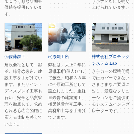
をもって新たな顧客
ブルテレビにも取り
価値を提供していま
上げられています。
す。
㈲佐藤鉄工
㈲原鐵工所
株式会社プロテック
システム.Lab
建設会社として、鍛
弊社は、大正２年に
冶、鉄骨の製造、建
原鐵工所(個人)とし
メーカーの標準仕様
設工事を手がけてい
て創立、昭和３３年
ではカバーできない
ます。またサイン・
に㈲原鐵工所として
さまざまなご要望に
ディスプレイ工事も
設立しました。重軽
対し、最適なソリュ
行い、安全と品質管
量鉄骨の建築施工、
ーションをご提供す
理を徹底して、求め
橋梁鉄骨付帯工事、
るシステムインテグ
られるものに的確に
鋼材加工等を手掛け
レーターです。
応える体制を整えて
ています。
います。