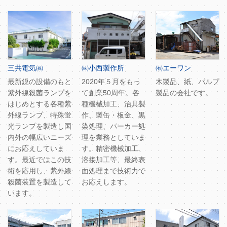
三共電気㈱
㈱小西製作所
㈲エーワン
最新鋭の設備のもと
2020年５月をもっ
木製品、紙、パルプ
紫外線殺菌ランプを
て創業50周年。各
製品の会社です。
はじめとする各種紫
種機械加工、治具製
外線ランプ、特殊蛍
作、製缶・板金、黒
光ランプを製造し国
染処理、パーカー処
内外の幅広いニーズ
理を業務としていま
にお応えしていま
す。精密機械加工、
す。最近ではこの技
溶接加工等、最終表
術を応用し、紫外線
面処理まで技術力で
殺菌装置を製造して
お応えします。
います。