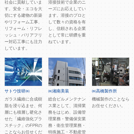
社会に貢献していま
溶接技術で企業のニ
す。安全・エコを大
ーズにお応えしてい
切にする建物の新築
ます。溶接のプロと
やリフォーム工事、
して数々の資格を有
リフォーム・リフレ
し、信頼される企業
ッシュ・バリアフリ
として常に研鑽を重
ー対応工事にも注力
ねています。
しています。
サトウ技研㈱
㈱湘南美装
㈱高橋製作所
ガラス繊維に合成樹
総合ビルメンテナン
機械製作のことなら
脂を浸り込ませ、何
ス業として、清掃業
お任せください。
層にも積層し硬化さ
務をはじめ、設備管
せた「繊維強化プラ
理業務・警備保安業
スチック」のFPRの
務・衛生管理業務・
ことならお任せくだ
特殊施工・不動産管