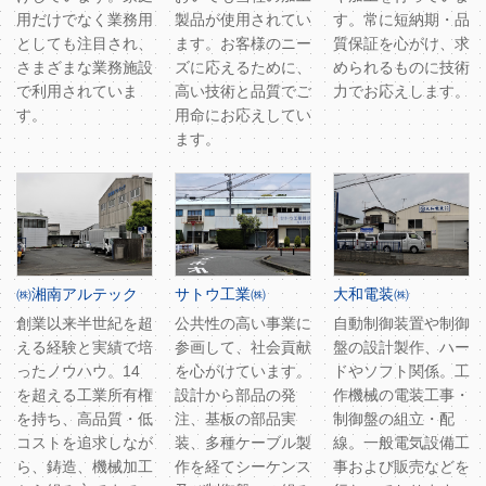
用だけでなく業務用
製品が使用されてい
す。常に短納期・品
としても注目され、
ます。お客様のニー
質保証を心がけ、求
さまざまな業務施設
ズに応えるために、
められるものに技術
で利用されていま
高い技術と品質でご
力でお応えします。
す。
用命にお応えしてい
ます。
㈱湘南アルテック
サトウ工業㈱
大和電装㈱
創業以来半世紀を超
公共性の高い事業に
自動制御装置や制御
える経験と実績で培
参画して、社会貢献
盤の設計製作、ハー
ったノウハウ。14
を心がけています。
ドやソフト関係。工
を超える工業所有権
設計から部品の発
作機械の電装工事・
を持ち、高品質・低
注、基板の部品実
制御盤の組立・配
コストを追求しなが
装、多種ケーブル製
線。一般電気設備工
ら、鋳造、機械加工
作を経てシーケンス
事および販売などを