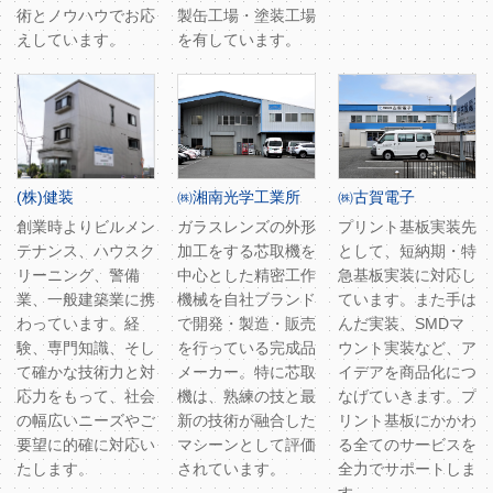
術とノウハウでお応
製缶工場・塗装工場
えしています。
を有しています。
(株)健装
㈱湘南光学工業所
㈱古賀電子
創業時よりビルメン
ガラスレンズの外形
プリント基板実装先
テナンス、ハウスク
加工をする芯取機を
として、短納期・特
リーニング、警備
中心とした精密工作
急基板実装に対応し
業、一般建築業に携
機械を自社ブランド
ています。また手は
わっています。経
で開発・製造・販売
んだ実装、SMDマ
験、専門知識、そし
を行っている完成品
ウント実装など、ア
て確かな技術力と対
メーカー。特に芯取
イデアを商品化につ
応力をもって、社会
機は、熟練の技と最
なげていきます。プ
の幅広いニーズやご
新の技術が融合した
リント基板にかかわ
要望に的確に対応い
マシーンとして評価
る全てのサービスを
たします。
されています。
全力でサポートしま