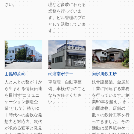
さい。
理など多岐にわたる
業務を行っていま
す。ビル管理のプロ
として活動していま
す。
山協印刷㈱
㈲湘南ボデー
㈲栁川鉄工所
人と人との繋がりか
車修理・自動車整
鉄骨建築業、金属加
ら生まれる情報伝達
備、車検代行のこと
工業に関連する業務
を目指す“コミュニ
ならお任せくださ
を行っています。創
ケーション創造企
い。
業50年を超え、そ
業”として、移りゆ
の間建物、店舗の
く時代への柔軟な発
数々の鉄骨工事を行
想力と対応力、次代
ってきました。その
が求める変革と発見
活動は業界紙やケー