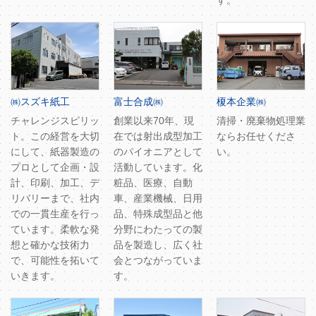
す。
㈱スズキ紙工
富士合成㈱
榎本企業㈱
チャレンジスピリッ
創業以来70年、現
清掃・廃棄物処理業
ト。この経営を大切
在では射出成型加工
ならお任せくださ
にして、紙器製造の
のパイオニアとして
い。
プロとして企画・設
活動しています。化
計、印刷、加工、デ
粧品、医療、自動
リバリーまで、社内
車、産業機械、日用
での一貫生産を行っ
品、特殊成型品と他
ています。柔軟な発
分野にわたっての製
想と確かな技術力
品を製造し、広く社
で、可能性を拓いて
会とつながっていま
いきます。
す。