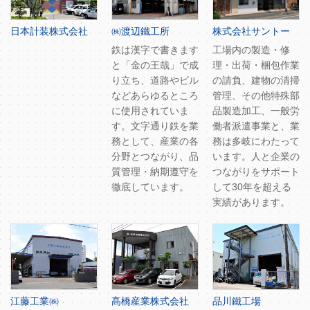
日本計装株式会社
㈱渡辺鐵工所
株式会社サントー
鉄は漢字で書きます
工場内の製造・修
と「金の王哉」で成
理・出荷・梱包作業
り立ち、道路やビル
の請負、建物の清掃
などあらゆるところ
管理、その他特殊部
に使用されていま
品製造加工、一般労
す。文字通り鉄を業
働者派遣事業と、業
務として、産業の各
務は多岐にわたって
分野とつながり、品
います。人と企業の
質管理・納期遵守を
つながりをサポート
徹底しています。
して30年を超える
実績があります。
江藤工業㈱
髙橋産業株式会社
品川鐵工場