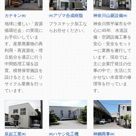
カナキン㈱
㈲アヅマ合成樹脂
神奈川山菱設備㈱
地球に優しい「資源
プラスチック加工な
神奈川県平塚市を中
循環社会」の実現に
らお任せください。
心に45年、水道設
お手伝いしていま
備・空調設備工事を
す。産業廃棄物の再
安心・安全をモット
利用・再資源化・埋
ーに業務を遂行して
立処分を適正に行う
います。現在では、
中間処理工場を設
主に企業庁発注の仕
置。積替保管施設を
事の中で、生活に欠
設けるとともに、リ
かせない水道管の修
サイクル業務を行っ
理等を行っていま
ています。
す。
辰起工業㈱
㈱ハヤシ化工機
神鋼商事㈱