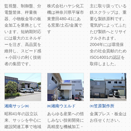
監視盤、制御盤、分
株式会社ハヤシ化工
主に取り扱っている
電盤筐体、秤量衡
機は神奈川県平塚市
鉄スクラップは、重
器、小物板金等の板
東豊田480-41にあ
要な製鉄原料です。
金加工を業務として
る窯業/土石/金属で
電気炉によってふた
います。短納期対応
す
たび製鉄へとリサイ
には最大のエネルギ
クルされます。
ーを注ぎ、高品質を
2004年には環境保
維持し、スピード感
全の社会貢献のため
＋小回りの利く技術
ISO14001の認証を
者の集団です。
取得しました。
湘南サッシ㈱
㈱湘南ウエルド
㈲笠原製作所
昭和41年の設立以
あらゆる産業への惜
金属プレス・板金は
来、サッシを中心に
しみない技術開発に
お任せください。
建設関連工事で地域
高精度な機械加工・