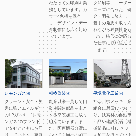
わたっての印刷を業
ク印刷等、ユーザー
務としています。カ
ニーズに合った、研
ラー4色機を保有
究・開発に努力し、
し、デザイン・デー
若手の発想を取り入
タ制作にも広く対応
れながら独創性をも
しています。
って、時代に対応し
た仕事に取り組んで
います。
レモンガス㈱
相模塗装㈱
平塚電化工業㈱
クリーン・安全・災
創業以来一貫して自
神奈川県メッキ工業
害に強いエネルギー
動車関連部品を主と
組合に所属してお
のLPガスを，“レモ
する塗装加工に取り
り、鉄素材の自動車
ンガス”のブランド
組んでいます。ま
部品や建設部品、機
で安心とともにお届
た、医療機器分野に
械部品に対し メッ
けしています。家庭
おいても当社の加工
キ加工を行っていま