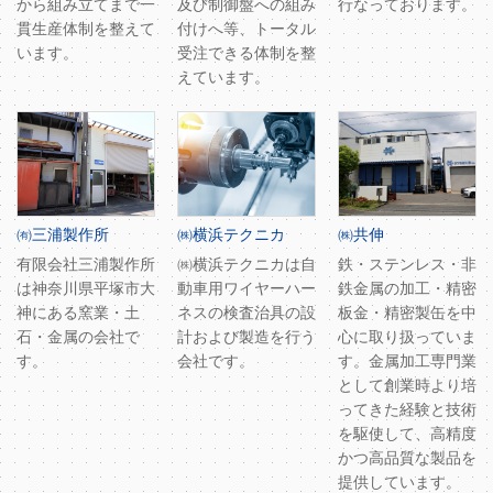
から組み立てまで一
及び制御盤への組み
行なっております。
貫生産体制を整えて
付けへ等、トータル
います。
受注できる体制を整
えています。
㈲三浦製作所
㈱横浜テクニカ
㈱共伸
有限会社三浦製作所
㈱横浜テクニカは自
鉄・ステンレス・非
は神奈川県平塚市大
動車用ワイヤーハー
鉄金属の加工・精密
神にある窯業・土
ネスの検査治具の設
板金・精密製缶を中
石・金属の会社で
計および製造を行う
心に取り扱っていま
す。
会社です。
す。金属加工専門業
として創業時より培
ってきた経験と技術
を駆使して、高精度
かつ高品質な製品を
提供しています。