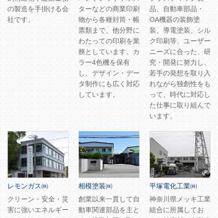
の製造を手掛ける会
ターなどの商業印刷
品、自動車部品・
社です。
物から各種封筒・帳
OA機器の装飾塗
票類まで、他分野に
装、導電塗装、シル
わたっての印刷を業
ク印刷等、ユーザー
務としています。カ
ニーズに合った、研
ラー4色機を保有
究・開発に努力し、
し、デザイン・デー
若手の発想を取り入
タ制作にも広く対応
れながら独創性をも
しています。
って、時代に対応し
た仕事に取り組んで
います。
レモンガス㈱
相模塗装㈱
平塚電化工業㈱
クリーン・安全・災
創業以来一貫して自
神奈川県メッキ工業
害に強いエネルギー
動車関連部品を主と
組合に所属してお