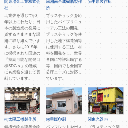
関東冶金工業株式会
㈱湘南合成樹脂製作
㈱中原製作所
社
所
工業炉を通じて60
プラスチィックを応
年以上にわたり、日
用したパイプリニュ
本の製造業の発展に
ーアル工法の開発、
資するさまざまな課
プラスチィックを使
題に取り組んでいま
用した地下構造物等
す。さらに2015年
に使用する工法、材
に採択された国連の
料を開発をし、世界
「持続可能な開発目
各国に特許出願する
標SDGｓ」の達成
等、国内でも全国官
にも業務を通じて貢
公庁ニーズに対応し
献しています。
ています。
㈲太陽工機製作所
㈱興版印刷
関東光器㈱
鋼構造物や建築金物
パンフレットやポス
プラスティック製