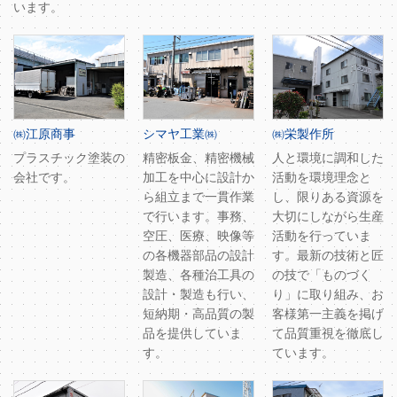
います。
㈱江原商事
シマヤ工業㈱
㈱栄製作所
プラスチック塗装の
精密板金、精密機械
人と環境に調和した
会社です。
加工を中心に設計か
活動を環境理念と
ら組立まで一貫作業
し、限りある資源を
で行います。事務、
大切にしながら生産
空圧、医療、映像等
活動を行っていま
の各機器部品の設計
す。最新の技術と匠
製造、各種治工具の
の技で「ものづく
設計・製造も行い、
り」に取り組み、お
短納期・高品質の製
客様第一主義を掲げ
品を提供していま
て品質重視を徹底し
す。
ています。