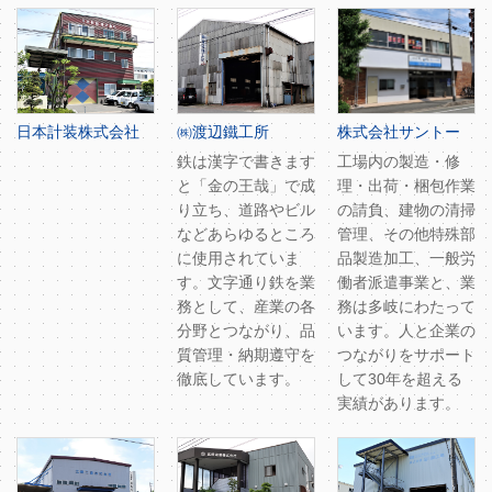
日本計装株式会社
㈱渡辺鐵工所
株式会社サントー
鉄は漢字で書きます
工場内の製造・修
と「金の王哉」で成
理・出荷・梱包作業
り立ち、道路やビル
の請負、建物の清掃
などあらゆるところ
管理、その他特殊部
に使用されていま
品製造加工、一般労
す。文字通り鉄を業
働者派遣事業と、業
務として、産業の各
務は多岐にわたって
分野とつながり、品
います。人と企業の
質管理・納期遵守を
つながりをサポート
徹底しています。
して30年を超える
実績があります。