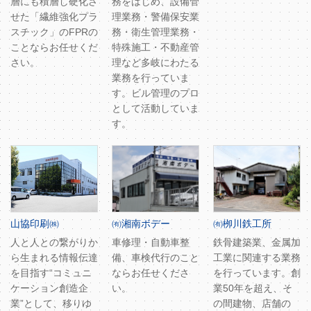
層にも積層し硬化さ
務をはじめ、設備管
せた「繊維強化プラ
理業務・警備保安業
スチック」のFPRの
務・衛生管理業務・
ことならお任せくだ
特殊施工・不動産管
さい。
理など多岐にわたる
業務を行っていま
す。ビル管理のプロ
として活動していま
す。
山協印刷㈱
㈲湘南ボデー
㈲栁川鉄工所
人と人との繋がりか
車修理・自動車整
鉄骨建築業、金属加
ら生まれる情報伝達
備、車検代行のこと
工業に関連する業務
を目指す“コミュニ
ならお任せくださ
を行っています。創
ケーション創造企
い。
業50年を超え、そ
業”として、移りゆ
の間建物、店舗の