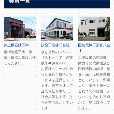
会員一覧
井上機器鉄工㈱
扶桑工業株式会社
配島電気工業株式会
社
鋼構造物工事、金
水と空気のスペシャ
属・鍛冶工事はお任
リストとして、創業
工場設備の空調機、
せください。
以来40余年の間、
動力等の電動機及び
お客様のニーズに合
回転機器の修理、整
った優れた技術とサ
備、保守点検を業務
ービスを提供してい
としています。創業
ます。経営を通して
より、安全を第一に
企業責任を果たし、
これまでの経験、ノ
社会貢献をすること
ウハウを活かし迅速
を経営理念としてい
かつ丁寧に対応して
ます。
います。