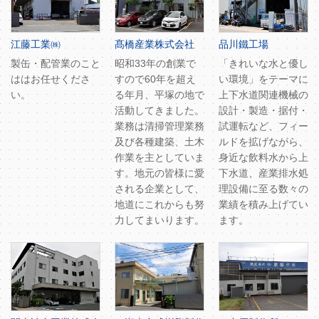
江藤工業㈱
髙橋産業株式会社
品川鐵工場
製缶・配管業のこと
昭和33年の創業で
「きれいな水と優し
ははお任せくださ
すので60年を超え
い環境」をテーマに
い。
る年月、平塚の地で
上下水道関連機械の
活動してきました。
設計・製造・据付・
業務は清掃管理業務
試運転など、フィー
及び各種建築、土木
ルドを拡げながら、
作業を主としていま
身近な飲料水から上
す。地元の皆様に愛
下水道、産業排水処
される企業として、
理設備に至る数々の
地道にこれからも努
業績を積み上げてい
力してまいります。
ます。