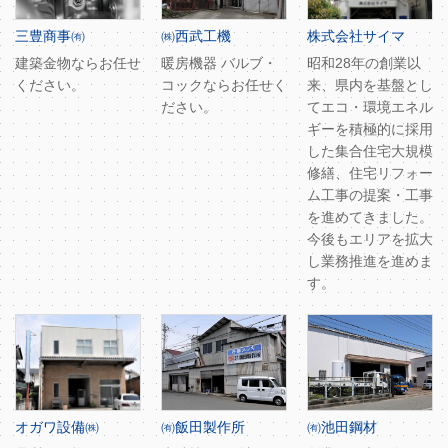
三豊商事㈲
㈱西武工機
株式会社サイマ
建築金物ならお任せ
暖房機器 バルブ・
昭和28年の創業以
ください。
コックならお任せく
来、県内を基盤とし
ださい。
てエコ・環境エネル
ギーを積極的に採用
した集合住宅大規模
修繕、住宅リフォー
ム工事の提案・工事
を進めてきました。
今後もエリアを拡大
し業務推進を進めま
す。
オガワ設備㈱
㈲飯田製作所
㈲池田鋼材