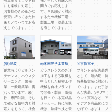
ら量産までロット数
備、そして熟練の人
にも柔軟に対応し、
間力でお応えしま
お客様のきめ細かな
す。きめ細かく対応
要望に培ってきた技
するため機械工場・
術とノウハウでお応
製缶工場・塗装工場
えしています。
を有しています。
(株)健装
㈱湘南光学工業所
㈱古賀電子
創業時よりビルメン
ガラスレンズの外形
プリント基板実装先
テナンス、ハウスク
加工をする芯取機を
として、短納期・特
リーニング、警備
中心とした精密工作
急基板実装に対応し
業、一般建築業に携
機械を自社ブランド
ています。また手は
わっています。経
で開発・製造・販売
んだ実装、SMDマ
験、専門知識、そし
を行っている完成品
ウント実装など、ア
て確かな技術力と対
メーカー。特に芯取
イデアを商品化につ
応力をもって、社会
機は、熟練の技と最
なげていきます。プ