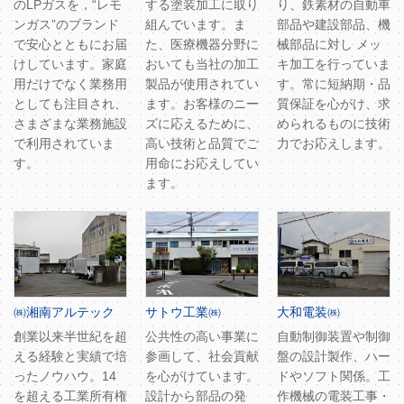
のLPガスを，“レモ
する塗装加工に取り
り、鉄素材の自動車
ンガス”のブランド
組んでいます。ま
部品や建設部品、機
で安心とともにお届
た、医療機器分野に
械部品に対し メッ
けしています。家庭
おいても当社の加工
キ加工を行っていま
用だけでなく業務用
製品が使用されてい
す。常に短納期・品
としても注目され、
ます。お客様のニー
質保証を心がけ、求
さまざまな業務施設
ズに応えるために、
められるものに技術
で利用されていま
高い技術と品質でご
力でお応えします。
す。
用命にお応えしてい
ます。
㈱湘南アルテック
サトウ工業㈱
大和電装㈱
創業以来半世紀を超
公共性の高い事業に
自動制御装置や制御
える経験と実績で培
参画して、社会貢献
盤の設計製作、ハー
ったノウハウ。14
を心がけています。
ドやソフト関係。工
を超える工業所有権
設計から部品の発
作機械の電装工事・