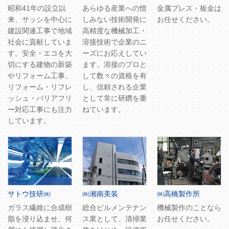
昭和41年の設立以
あらゆる産業への惜
金属プレス・板金は
来、サッシを中心に
しみない技術開発に
お任せください。
建設関連工事で地域
高精度な機械加工・
社会に貢献していま
溶接技術で企業のニ
す。安全・エコを大
ーズにお応えしてい
切にする建物の新築
ます。溶接のプロと
やリフォーム工事、
して数々の資格を有
リフォーム・リフレ
し、信頼される企業
ッシュ・バリアフリ
として常に研鑽を重
ー対応工事にも注力
ねています。
しています。
サトウ技研㈱
㈱湘南美装
㈱高橋製作所
ガラス繊維に合成樹
総合ビルメンテナン
機械製作のことなら
脂を浸り込ませ、何
ス業として、清掃業
お任せください。