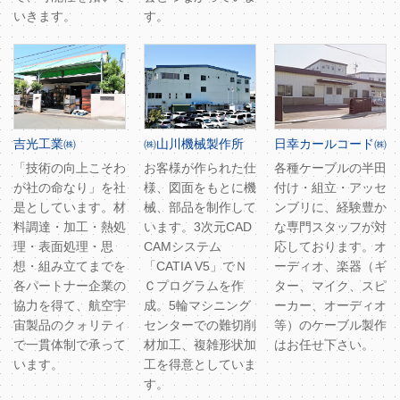
いきます。
す。
吉光工業㈱
㈱山川機械製作所
日幸カールコード㈱
「技術の向上こそわ
お客様が作られた仕
各種ケーブルの半田
が社の命なり」を社
様、図面をもとに機
付け・組立・アッセ
是としています。材
械、部品を制作して
ンブリに、経験豊か
料調達・加工・熱処
います。3次元CAD
な専門スタッフが対
理・表面処理・思
CAMシステム
応しております。オ
想・組み立てまでを
「CATIA V5」でＮ
ーディオ、楽器（ギ
各パートナー企業の
Ｃプログラムを作
ター、マイク、スピ
協力を得て、航空宇
成。5輪マシニング
ーカー、オーディオ
宙製品のクォリティ
センターでの難切削
等）のケーブル製作
で一貫体制で承って
材加工、複雑形状加
はお任せ下さい。
います。
工を得意としていま
す。