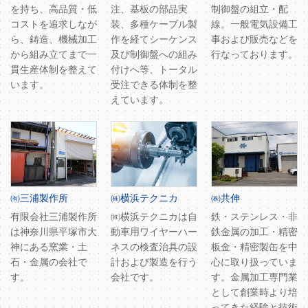
を持ち、高品質・低
注、基板の部品実
制御盤の組立・配
コストを追求しなが
装、多種ケーブル製
線。一般電気設備工
ら、鋳造、機械加工
作を経てシーケンス
事および販売などを
から組み立てまで一
及び制御盤への組み
行なっております。
貫生産体制を整えて
付けへ等、トータル
います。
受注できる体制を整
えています。
㈲三浦製作所
㈱横浜テクニカ
㈱共伸
有限会社三浦製作所
㈱横浜テクニカは自
鉄・ステンレス・非
は神奈川県平塚市大
動車用ワイヤーハー
鉄金属の加工・精密
神にある窯業・土
ネスの検査治具の設
板金・精密製缶を中
石・金属の会社で
計および製造を行う
心に取り扱っていま
す。
会社です。
す。金属加工専門業
として創業時より培
ってきた経験と技術