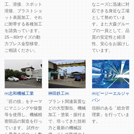
工、溶接、スポット
なニーズに迅速に対
溶接、ブラストショ
応できる身近な工場
ット表面加工、それ
として努めていま
に附帯する各種加工
す。また大森グルー
を請負っています。
プの一員として、品
25～80tサイズの動
質の安定性と経済
力プレス金型移管、
性、安心をお届けし
ご相談ください。
ています。
㈲志和機械工業
神田鉄工㈱
㈲ピージーエルジャ
パン
「匠の技」をテーマ
プラント関連装置な
にマニシングや旋盤
どの大型製缶、機械
信頼のある「総合管
等を使用し、機械精
加工・塗装・据付ま
理業」を行っていま
密部品の製造を行っ
で、培ってきた技術
す。
ています。 試作か
力と最新の機械設