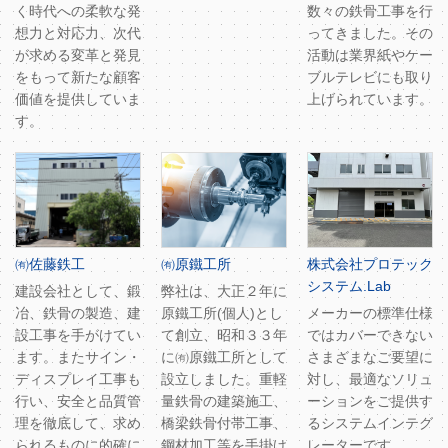
く時代への柔軟な発
数々の鉄骨工事を行
想力と対応力、次代
ってきました。その
が求める変革と発見
活動は業界紙やケー
をもって新たな顧客
ブルテレビにも取り
価値を提供していま
上げられています。
す。
㈲佐藤鉄工
㈲原鐵工所
株式会社プロテック
システム.Lab
建設会社として、鍛
弊社は、大正２年に
冶、鉄骨の製造、建
原鐵工所(個人)とし
メーカーの標準仕様
設工事を手がけてい
て創立、昭和３３年
ではカバーできない
ます。またサイン・
に㈲原鐵工所として
さまざまなご要望に
ディスプレイ工事も
設立しました。重軽
対し、最適なソリュ
行い、安全と品質管
量鉄骨の建築施工、
ーションをご提供す
理を徹底して、求め
橋梁鉄骨付帯工事、
るシステムインテグ
られるものに的確に
鋼材加工等を手掛け
レーターです。