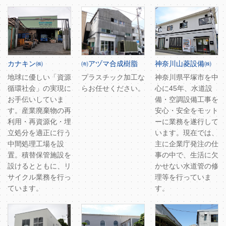
カナキン㈱
㈲アヅマ合成樹脂
神奈川山菱設備㈱
地球に優しい「資源
プラスチック加工な
神奈川県平塚市を中
循環社会」の実現に
らお任せください。
心に45年、水道設
お手伝いしていま
備・空調設備工事を
す。産業廃棄物の再
安心・安全をモット
利用・再資源化・埋
ーに業務を遂行して
立処分を適正に行う
います。現在では、
中間処理工場を設
主に企業庁発注の仕
置。積替保管施設を
事の中で、生活に欠
設けるとともに、リ
かせない水道管の修
サイクル業務を行っ
理等を行っていま
ています。
す。