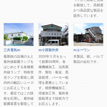
を駆使して、高精度
かつ高品質な製品を
提供しています。
三共電気㈱
㈱小西製作所
㈲エーワン
最新鋭の設備のもと
2020年５月をもっ
木製品、紙、パルプ
紫外線殺菌ランプを
て創業50周年。各
製品の会社です。
はじめとする各種紫
種機械加工、治具製
外線ランプ、特殊蛍
作、製缶・板金、黒
光ランプを製造し国
染処理、パーカー処
内外の幅広いニーズ
理を業務としていま
にお応えしていま
す。精密機械加工、
す。最近ではこの技
溶接加工等、最終表
術を応用し、紫外線
面処理まで技術力で
殺菌装置を製造して
お応えします。