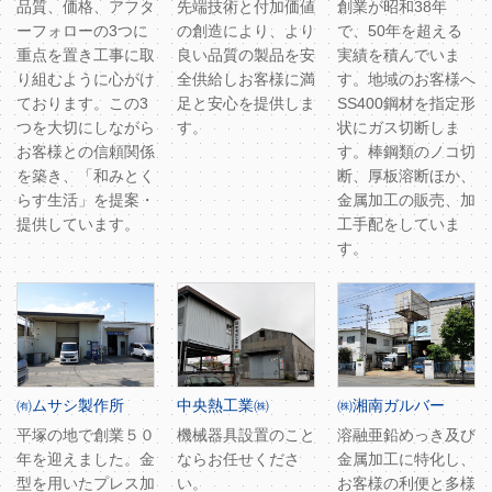
品質、価格、アフタ
先端技術と付加価値
創業が昭和38年
ーフォローの3つに
の創造により、より
で、50年を超える
重点を置き工事に取
良い品質の製品を安
実績を積んでいま
り組むように心がけ
全供給しお客様に満
す。地域のお客様へ
ております。この3
足と安心を提供しま
SS400鋼材を指定形
つを大切にしながら
す。
状にガス切断しま
お客様との信頼関係
す。棒鋼類のノコ切
を築き、「和みとく
断、厚板溶断ほか、
らす生活」を提案・
金属加工の販売、加
提供しています。
工手配をしていま
す。
㈲ムサシ製作所
中央熱工業㈱
㈱湘南ガルバー
平塚の地で創業５０
機械器具設置のこと
溶融亜鉛めっき及び
年を迎えました。金
ならお任せくださ
金属加工に特化し、
型を用いたプレス加
い。
お客様の利便と多様