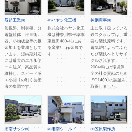
辰起工業㈱
㈱ハヤシ化工機
神鋼商事㈱
監視盤、制御盤、分
株式会社ハヤシ化工
主に取り扱っている
電盤筐体、秤量衡
機は神奈川県平塚市
鉄スクラップは、重
器、小物板金等の板
東豊田480-41にあ
要な製鉄原料です。
金加工を業務として
る窯業/土石/金属で
電気炉によってふた
います。短納期対応
す
たび製鉄へとリサイ
には最大のエネルギ
クルされます。
ーを注ぎ、高品質を
2004年には環境保
維持し、スピード感
全の社会貢献のため
＋小回りの利く技術
ISO14001の認証を
者の集団です。
取得しました。
湘南サッシ㈱
㈱湘南ウエルド
㈲笠原製作所