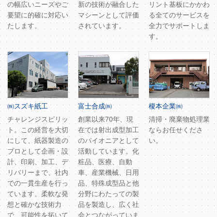
の幅広いニーズやご
新の技術が融合した
リント基板にかかわ
要望に的確に対応い
マシーンとして評価
る全てのサービスを
たします。
されています。
全力でサポートしま
す。
㈱スズキ紙工
富士合成㈱
榎本企業㈱
チャレンジスピリッ
創業以来70年、現
清掃・廃棄物処理業
ト。この経営を大切
在では射出成型加工
ならお任せくださ
にして、紙器製造の
のパイオニアとして
い。
プロとして企画・設
活動しています。化
計、印刷、加工、デ
粧品、医療、自動
リバリーまで、社内
車、産業機械、日用
での一貫生産を行っ
品、特殊成型品と他
ています。柔軟な発
分野にわたっての製
想と確かな技術力
品を製造し、広く社
で、可能性を拓いて
会とつながっていま