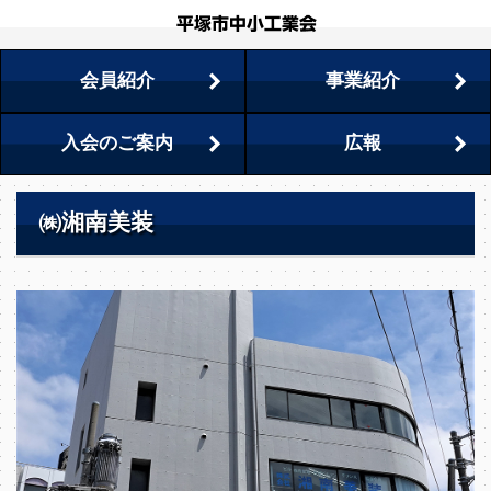
会員紹介
事業紹介
入会のご案内
広報
㈱湘南美装