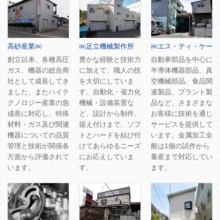
高砂産業㈱
㈱足立機械製作所
㈱エス・ティ・ケー
創立以来、各種高圧
豊かな経験と技術力
自動車部品を中心に
ガス、機器の総合商
に加えて、職人の技
半導体機器部品、真
社として成長してき
を大切にしていま
空機械部品、食品関
ました。またハイテ
す。自動化・省力化
連製品、プラント製
クノロジー産業の急
機械・設備装置な
品など、さまざまな
成長に対応し、特殊
ど、設計から制作、
お客様に技術を通じ
材料・ガス及び関連
据え付けまで、ソフ
サービスを提供して
機器についての品質
トとハードを結び付
います。金属加工全
管理と技術が関係各
けてあらゆるニーズ
般は1個の試作から
方面から評価されて
にお応えしていま
量産まで対応してい
います。
す。
ます。