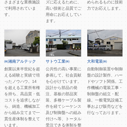
さまざまな業務施設
ズに応えるために、
められるものに技術
で利用されていま
高い技術と品質でご
力でお応えします。
す。
用命にお応えしてい
ます。
㈱湘南アルテック
サトウ工業㈱
大和電装㈱
創業以来半世紀を超
公共性の高い事業に
自動制御装置や制御
える経験と実績で培
参画して、社会貢献
盤の設計製作、ハー
ったノウハウ。14
を心がけています。
ドやソフト関係。工
を超える工業所有権
設計から部品の発
作機械の電装工事・
を持ち、高品質・低
注、基板の部品実
制御盤の組立・配
コストを追求しなが
装、多種ケーブル製
線。一般電気設備工
ら、鋳造、機械加工
作を経てシーケンス
事および販売などを
から組み立てまで一
及び制御盤への組み
行なっております。
貫生産体制を整えて
付けへ等、トータル
います。
受注できる体制を整