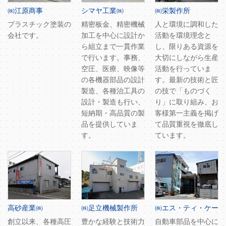
㈱江原商事
シマヤ工業㈱
㈱栄製作所
プラスチック塗装の
精密板金、精密機械
人と環境に調和した
会社です。
加工を中心に設計か
活動を環境理念と
ら組立まで一貫作業
し、限りある資源を
で行います。事務、
大切にしながら生産
空圧、医療、映像等
活動を行っていま
の各機器部品の設計
す。最新の技術と匠
製造、各種治工具の
の技で「ものづく
設計・製造も行い、
り」に取り組み、お
短納期・高品質の製
客様第一主義を掲げ
品を提供していま
て品質重視を徹底し
す。
ています。
高砂産業㈱
㈱足立機械製作所
㈱エス・ティ・ケー
創立以来、各種高圧
豊かな経験と技術力
自動車部品を中心に