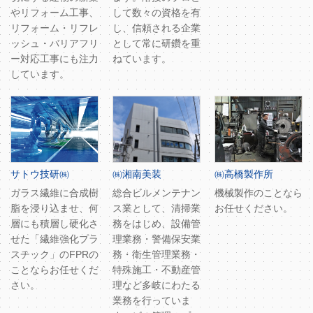
やリフォーム工事、
して数々の資格を有
リフォーム・リフレ
し、信頼される企業
ッシュ・バリアフリ
として常に研鑽を重
ー対応工事にも注力
ねています。
しています。
サトウ技研㈱
㈱湘南美装
㈱高橋製作所
ガラス繊維に合成樹
総合ビルメンテナン
機械製作のことなら
脂を浸り込ませ、何
ス業として、清掃業
お任せください。
層にも積層し硬化さ
務をはじめ、設備管
せた「繊維強化プラ
理業務・警備保安業
スチック」のFPRの
務・衛生管理業務・
ことならお任せくだ
特殊施工・不動産管
さい。
理など多岐にわたる
業務を行っていま