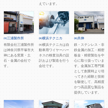
えています。
㈲三浦製作所
㈱横浜テクニカ
㈱共伸
有限会社三浦製作所
㈱横浜テクニカは自
鉄・ステンレス・非
は神奈川県平塚市大
動車用ワイヤーハー
鉄金属の加工・精密
神にある窯業・土
ネスの検査治具の設
板金・精密製缶を中
石・金属の会社で
計および製造を行う
心に取り扱っていま
す。
会社です。
す。金属加工専門業
として創業時より培
ってきた経験と技術
を駆使して、高精度
かつ高品質な製品を
提供しています。