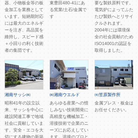
器、小物板金等の板
東豊田480-41にあ
要な製鉄原料です。
金加工を業務として
る窯業/土石/金属で
電気炉によってふた
います。短納期対応
す
たび製鉄へとリサイ
には最大のエネルギ
クルされます。
ーを注ぎ、高品質を
2004年には環境保
維持し、スピード感
全の社会貢献のため
＋小回りの利く技術
ISO14001の認証を
者の集団です。
取得しました。
湘南サッシ㈱
㈱湘南ウエルド
㈲笠原製作所
昭和41年の設立以
あらゆる産業への惜
金属プレス・板金は
来、サッシを中心に
しみない技術開発に
お任せください。
建設関連工事で地域
高精度な機械加工・
社会に貢献していま
溶接技術で企業のニ
す。安全・エコを大
ーズにお応えしてい
切にする建物の新築
ます。溶接のプロと