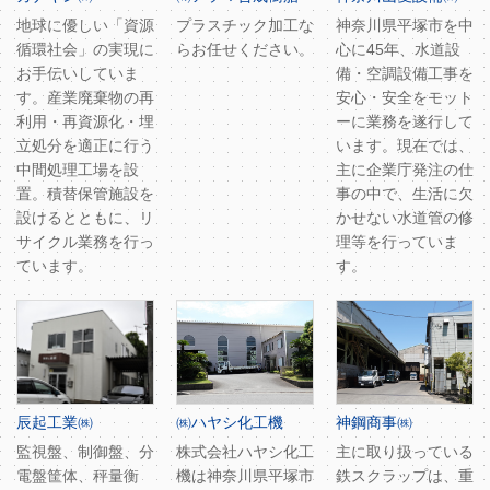
地球に優しい「資源
プラスチック加工な
神奈川県平塚市を中
循環社会」の実現に
らお任せください。
心に45年、水道設
お手伝いしていま
備・空調設備工事を
す。産業廃棄物の再
安心・安全をモット
利用・再資源化・埋
ーに業務を遂行して
立処分を適正に行う
います。現在では、
中間処理工場を設
主に企業庁発注の仕
置。積替保管施設を
事の中で、生活に欠
設けるとともに、リ
かせない水道管の修
サイクル業務を行っ
理等を行っていま
ています。
す。
辰起工業㈱
㈱ハヤシ化工機
神鋼商事㈱
監視盤、制御盤、分
株式会社ハヤシ化工
主に取り扱っている
電盤筐体、秤量衡
機は神奈川県平塚市
鉄スクラップは、重