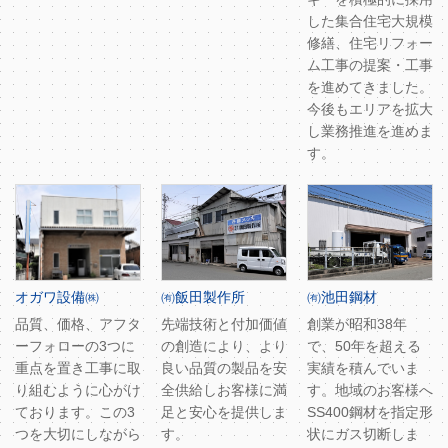
した集合住宅大規模
修繕、住宅リフォー
ム工事の提案・工事
を進めてきました。
今後もエリアを拡大
し業務推進を進めま
す。
オガワ設備㈱
㈲飯田製作所
㈲池田鋼材
品質、価格、アフタ
先端技術と付加価値
創業が昭和38年
ーフォローの3つに
の創造により、より
で、50年を超える
重点を置き工事に取
良い品質の製品を安
実績を積んでいま
り組むように心がけ
全供給しお客様に満
す。地域のお客様へ
ております。この3
足と安心を提供しま
SS400鋼材を指定形
つを大切にしながら
す。
状にガス切断しま