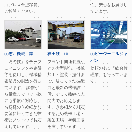
力プレス金型移管、
性、安心をお届けし
ご相談ください。
ています。
㈲志和機械工業
神田鉄工㈱
㈲ピージーエルジャ
パン
「匠の技」をテーマ
プラント関連装置な
にマニシングや旋盤
どの大型製缶、機械
信頼のある「総合管
等を使用し、機械精
加工・塗装・据付ま
理業」を行っていま
密部品の製造を行っ
で、培ってきた技術
す。
ています。 試作か
力と最新の機械設
ら量産までロット数
備、そして熟練の人
にも柔軟に対応し、
間力でお応えしま
お客様のきめ細かな
す。きめ細かく対応
要望に培ってきた技
するため機械工場・
術とノウハウでお応
製缶工場・塗装工場
えしています。
を有しています。