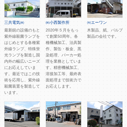
三共電気㈱
㈱小西製作所
㈲エーワン
最新鋭の設備のもと
2020年５月をもっ
木製品、紙、パルプ
紫外線殺菌ランプを
て創業50周年。各
製品の会社です。
はじめとする各種紫
種機械加工、治具製
外線ランプ、特殊蛍
作、製缶・板金、黒
光ランプを製造し国
染処理、パーカー処
内外の幅広いニーズ
理を業務としていま
にお応えしていま
す。精密機械加工、
す。最近ではこの技
溶接加工等、最終表
術を応用し、紫外線
面処理まで技術力で
殺菌装置を製造して
お応えします。
います。