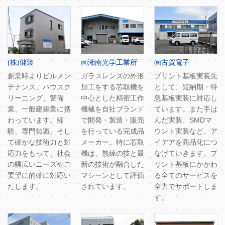
(株)健装
㈱湘南光学工業所
㈱古賀電子
創業時よりビルメン
ガラスレンズの外形
プリント基板実装先
テナンス、ハウスク
加工をする芯取機を
として、短納期・特
リーニング、警備
中心とした精密工作
急基板実装に対応し
業、一般建築業に携
機械を自社ブランド
ています。また手は
わっています。経
で開発・製造・販売
んだ実装、SMDマ
験、専門知識、そし
を行っている完成品
ウント実装など、ア
て確かな技術力と対
メーカー。特に芯取
イデアを商品化につ
応力をもって、社会
機は、熟練の技と最
なげていきます。プ
の幅広いニーズやご
新の技術が融合した
リント基板にかかわ
要望に的確に対応い
マシーンとして評価
る全てのサービスを
たします。
されています。
全力でサポートしま
す。