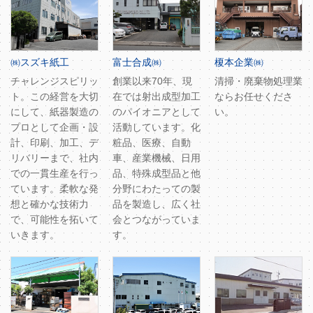
㈱スズキ紙工
富士合成㈱
榎本企業㈱
チャレンジスピリッ
創業以来70年、現
清掃・廃棄物処理業
ト。この経営を大切
在では射出成型加工
ならお任せくださ
にして、紙器製造の
のパイオニアとして
い。
プロとして企画・設
活動しています。化
計、印刷、加工、デ
粧品、医療、自動
リバリーまで、社内
車、産業機械、日用
での一貫生産を行っ
品、特殊成型品と他
ています。柔軟な発
分野にわたっての製
想と確かな技術力
品を製造し、広く社
で、可能性を拓いて
会とつながっていま
いきます。
す。