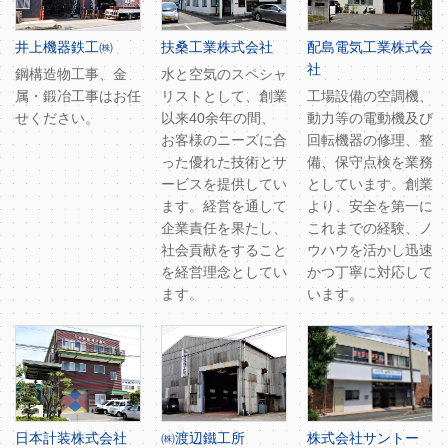
井上機器鉄工㈱
扶桑工業株式会社
配島電気工業株式会
社
鋼構造物工事、金
水と空気のスペシャ
属・鍛冶工事はお任
リストとして、創業
工場設備の空調機、
せください。
以来40余年の間、
動力等の電動機及び
お客様のニーズに合
回転機器の修理、整
った優れた技術とサ
備、保守点検を業務
ービスを提供してい
としています。創業
ます。経営を通して
より、安全を第一に
企業責任を果たし、
これまでの経験、ノ
社会貢献をすること
ウハウを活かし迅速
を経営理念としてい
かつ丁寧に対応して
ます。
います。
日本計装株式会社
㈱渡辺鐵工所
株式会社サントー