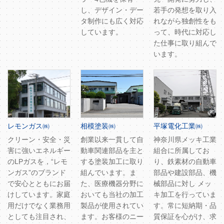
し、デザイン・デー
若手の発想を取り入
タ制作にも広く対応
れながら独創性をも
しています。
って、時代に対応し
た仕事に取り組んで
います。
レモンガス㈱
相模塗装㈱
平塚電化工業㈱
クリーン・安全・災
創業以来一貫して自
神奈川県メッキ工業
害に強いエネルギー
動車関連部品を主と
組合に所属してお
のLPガスを，“レモ
する塗装加工に取り
り、鉄素材の自動車
ンガス”のブランド
組んでいます。ま
部品や建設部品、機
で安心とともにお届
た、医療機器分野に
械部品に対し メッ
けしています。家庭
おいても当社の加工
キ加工を行っていま
用だけでなく業務用
製品が使用されてい
す。常に短納期・品
としても注目され、
ます。お客様のニー
質保証を心がけ、求