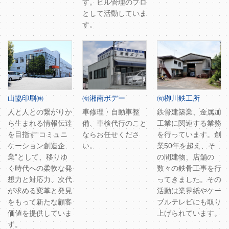
す。ビル管理のプロ
として活動していま
す。
山協印刷㈱
㈲湘南ボデー
㈲栁川鉄工所
人と人との繋がりか
車修理・自動車整
鉄骨建築業、金属加
ら生まれる情報伝達
備、車検代行のこと
工業に関連する業務
を目指す“コミュニ
ならお任せくださ
を行っています。創
ケーション創造企
い。
業50年を超え、そ
業”として、移りゆ
の間建物、店舗の
く時代への柔軟な発
数々の鉄骨工事を行
想力と対応力、次代
ってきました。その
が求める変革と発見
活動は業界紙やケー
をもって新たな顧客
ブルテレビにも取り
価値を提供していま
上げられています。
す。