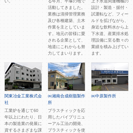
い。
る年月、平塚の地で
上下水道関連機械の
活動してきました。
設計・製造・据付・
業務は清掃管理業務
試運転など、フィー
及び各種建築、土木
ルドを拡げながら、
作業を主としていま
身近な飲料水から上
す。地元の皆様に愛
下水道、産業排水処
される企業として、
理設備に至る数々の
地道にこれからも努
業績を積み上げてい
力してまいります。
ます。
関東冶金工業株式会
㈱湘南合成樹脂製作
㈱中原製作所
社
所
工業炉を通じて60
プラスチィックを応
年以上にわたり、日
用したパイプリニュ
本の製造業の発展に
ーアル工法の開発、
資するさまざまな課
プラスチィックを使