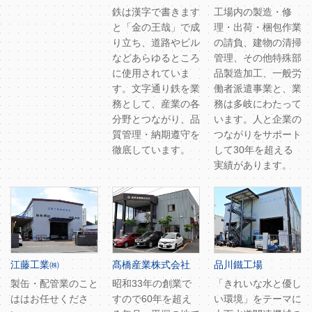
鉄は漢字で書きます
工場内の製造・修
と「金の王哉」で成
理・出荷・梱包作業
り立ち、道路やビル
の請負、建物の清掃
などあらゆるところ
管理、その他特殊部
に使用されていま
品製造加工、一般労
す。文字通り鉄を業
働者派遣事業と、業
務として、産業の各
務は多岐にわたって
分野とつながり、品
います。人と企業の
質管理・納期遵守を
つながりをサポート
徹底しています。
して30年を超える
実績があります。
江藤工業㈱
髙橋産業株式会社
品川鐵工場
製缶・配管業のこと
昭和33年の創業で
「きれいな水と優し
ははお任せくださ
すので60年を超え
い環境」をテーマに