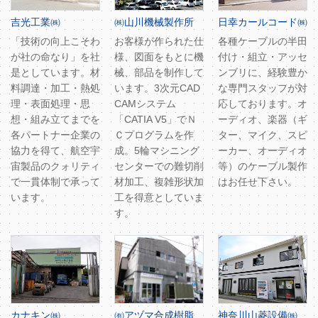
吉光工業㈱
㈱山川機械製作所
日幸カールコード㈱
「技術の向上こそわ
お客様が作られた仕
各種ケーブルの半田
が社の命なり」を社
様、図面をもとに機
付け・組立・アッセ
是としています。材
械、部品を制作して
ンブリに、経験豊か
料調達・加工・熱処
います。3次元CAD
な専門スタッフが対
理・表面処理・思
CAMシステム
応しております。オ
想・組み立てまでを
「CATIA V5」でＮ
ーディオ、楽器（ギ
各パートナー企業の
Ｃプログラムを作
ター、マイク、スピ
協力を得て、航空宇
成。5輪マシニング
ーカー、オーディオ
宙製品のクォリティ
センターでの難切削
等）のケーブル製作
で一貫体制で承って
材加工、複雑形状加
はお任せ下さい。
います。
工を得意としていま
す。
カナキン㈱
㈲アヅマ合成樹脂
神奈川山菱設備㈱