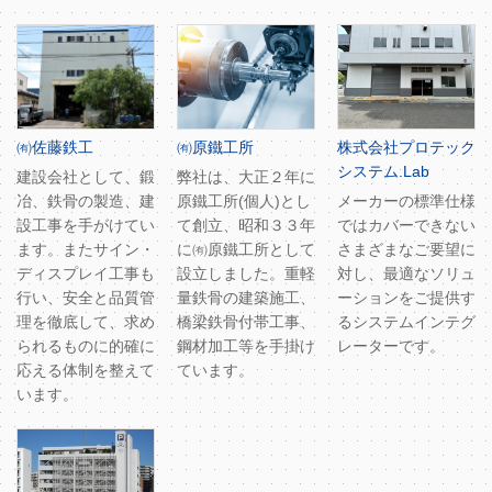
㈲佐藤鉄工
㈲原鐵工所
株式会社プロテック
システム.Lab
建設会社として、鍛
弊社は、大正２年に
冶、鉄骨の製造、建
原鐵工所(個人)とし
メーカーの標準仕様
設工事を手がけてい
て創立、昭和３３年
ではカバーできない
ます。またサイン・
に㈲原鐵工所として
さまざまなご要望に
ディスプレイ工事も
設立しました。重軽
対し、最適なソリュ
行い、安全と品質管
量鉄骨の建築施工、
ーションをご提供す
理を徹底して、求め
橋梁鉄骨付帯工事、
るシステムインテグ
られるものに的確に
鋼材加工等を手掛け
レーターです。
応える体制を整えて
ています。
います。