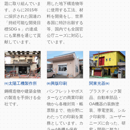
題に取り組んでいま
用した地下構造物等
す。さらに2015年
に使用する工法、材
に採択された国連の
料を開発をし、世界
「持続可能な開発目
各国に特許出願する
標SDGｓ」の達成
等、国内でも全国官
にも業務を通じて貢
公庁ニーズに対応し
献しています。
ています。
㈲太陽工機製作所
㈱興版印刷
関東光器㈱
鋼構造物や建築金物
パンフレットやポス
プラスティック製
の製造を手掛ける会
ターなどの商業印刷
品、自動車部品・
社です。
物から各種封筒・帳
OA機器の装飾塗
票類まで、他分野に
装、導電塗装、シル
わたっての印刷を業
ク印刷等、ユーザー
務としています。カ
ニーズに合った、研
ラー4色機を保有
究・開発に努力し、