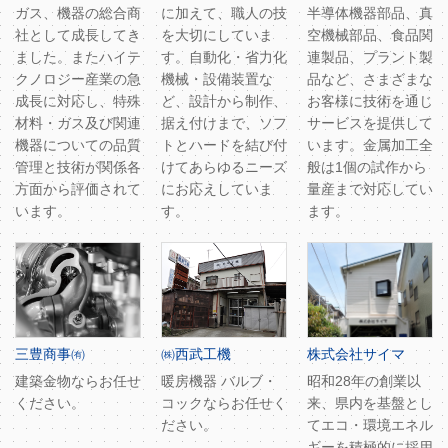
ガス、機器の総合商
に加えて、職人の技
半導体機器部品、真
社として成長してき
を大切にしていま
空機械部品、食品関
ました。またハイテ
す。自動化・省力化
連製品、プラント製
クノロジー産業の急
機械・設備装置な
品など、さまざまな
成長に対応し、特殊
ど、設計から制作、
お客様に技術を通じ
材料・ガス及び関連
据え付けまで、ソフ
サービスを提供して
機器についての品質
トとハードを結び付
います。金属加工全
管理と技術が関係各
けてあらゆるニーズ
般は1個の試作から
方面から評価されて
にお応えしていま
量産まで対応してい
います。
す。
ます。
三豊商事㈲
㈱西武工機
株式会社サイマ
建築金物ならお任せ
暖房機器 バルブ・
昭和28年の創業以
ください。
コックならお任せく
来、県内を基盤とし
ださい。
てエコ・環境エネル
ギーを積極的に採用