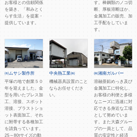
お客様との信頼関係
す。棒鋼類のノコ切
を築き、「和みとく
断、厚板溶断ほか、
らす生活」を提案・
金属加工の販売、加
提供しています。
工手配をしていま
す。
㈲ムサシ製作所
中央熱工業㈱
㈱湘南ガルバー
平塚の地で創業５０
機械器具設置のこと
溶融亜鉛めっき及び
年を迎えました。金
ならお任せくださ
金属加工に特化し、
型を用いたプレス加
い。
お客様の利便と多様
工、溶接、スポット
なニーズに迅速に対
溶接、ブラストショ
応できる身近な工場
ット表面加工、それ
として努めていま
に附帯する各種加工
す。また大森グルー
を請負っています。
プの一員として、品
25～80tサイズの動
質の安定性と経済