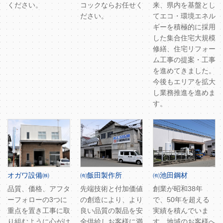
ください。
コックならお任せく
来、県内を基盤とし
ださい。
てエコ・環境エネル
ギーを積極的に採用
した集合住宅大規模
修繕、住宅リフォー
ム工事の提案・工事
を進めてきました。
今後もエリアを拡大
し業務推進を進めま
す。
オガワ設備㈱
㈲飯田製作所
㈲池田鋼材
品質、価格、アフタ
先端技術と付加価値
創業が昭和38年
ーフォローの3つに
の創造により、より
で、50年を超える
重点を置き工事に取
良い品質の製品を安
実績を積んでいま
り組むように心がけ
全供給しお客様に満
す。地域のお客様へ