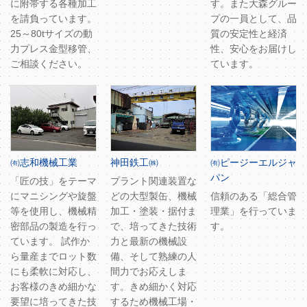
に附帯する各種加工
す。また大森グルー
を請負っています。
プの一員として、品
25～80tサイズの動
質の安定性と経済
力プレス金型移管、
性、安心をお届けし
ご相談ください。
ています。
㈲志和機械工業
神田鉄工㈱
㈲ピージーエルジャ
パン
「匠の技」をテーマ
プラント関連装置な
にマニシングや旋盤
どの大型製缶、機械
信頼のある「総合管
等を使用し、機械精
加工・塗装・据付ま
理業」を行っていま
密部品の製造を行っ
で、培ってきた技術
す。
ています。 試作か
力と最新の機械設
ら量産までロット数
備、そして熟練の人
にも柔軟に対応し、
間力でお応えしま
お客様のきめ細かな
す。きめ細かく対応
要望に培ってきた技
するため機械工場・