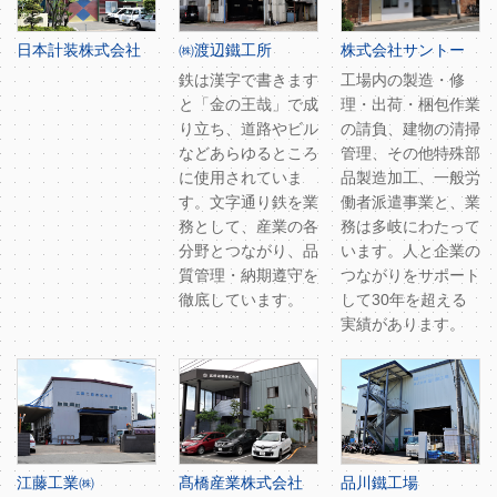
日本計装株式会社
㈱渡辺鐵工所
株式会社サントー
鉄は漢字で書きます
工場内の製造・修
と「金の王哉」で成
理・出荷・梱包作業
り立ち、道路やビル
の請負、建物の清掃
などあらゆるところ
管理、その他特殊部
に使用されていま
品製造加工、一般労
す。文字通り鉄を業
働者派遣事業と、業
務として、産業の各
務は多岐にわたって
分野とつながり、品
います。人と企業の
質管理・納期遵守を
つながりをサポート
徹底しています。
して30年を超える
実績があります。
江藤工業㈱
髙橋産業株式会社
品川鐵工場