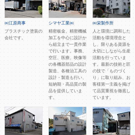
㈱江原商事
シマヤ工業㈱
㈱栄製作所
プラスチック塗装の
精密板金、精密機械
人と環境に調和した
会社です。
加工を中心に設計か
活動を環境理念と
ら組立まで一貫作業
し、限りある資源を
で行います。事務、
大切にしながら生産
空圧、医療、映像等
活動を行っていま
の各機器部品の設計
す。最新の技術と匠
製造、各種治工具の
の技で「ものづく
設計・製造も行い、
り」に取り組み、お
短納期・高品質の製
客様第一主義を掲げ
品を提供していま
て品質重視を徹底し
す。
ています。