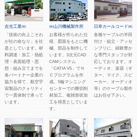
吉光工業㈱
㈱山川機械製作所
日幸カールコード㈱
「技術の向上こそわ
お客様が作られた仕
各種ケーブルの半田
が社の命なり」を社
様、図面をもとに機
付け・組立・アッセ
是としています。材
械、部品を制作して
ンブリに、経験豊か
料調達・加工・熱処
います。3次元CAD
な専門スタッフが対
理・表面処理・思
CAMシステム
応しております。オ
想・組み立てまでを
「CATIA V5」でＮ
ーディオ、楽器（ギ
各パートナー企業の
Ｃプログラムを作
ター、マイク、スピ
協力を得て、航空宇
成。5輪マシニング
ーカー、オーディオ
宙製品のクォリティ
センターでの難切削
等）のケーブル製作
で一貫体制で承って
材加工、複雑形状加
はお任せ下さい。
います。
工を得意としていま
す。