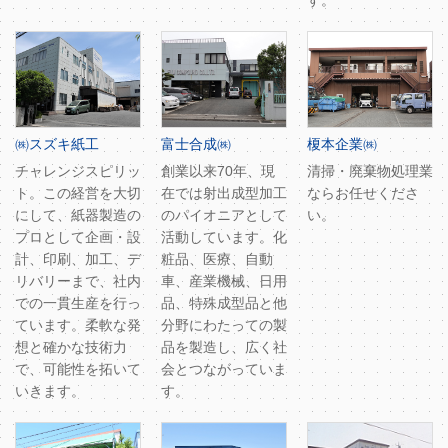
す。
㈱スズキ紙工
富士合成㈱
榎本企業㈱
チャレンジスピリッ
創業以来70年、現
清掃・廃棄物処理業
ト。この経営を大切
在では射出成型加工
ならお任せくださ
にして、紙器製造の
のパイオニアとして
い。
プロとして企画・設
活動しています。化
計、印刷、加工、デ
粧品、医療、自動
リバリーまで、社内
車、産業機械、日用
での一貫生産を行っ
品、特殊成型品と他
ています。柔軟な発
分野にわたっての製
想と確かな技術力
品を製造し、広く社
で、可能性を拓いて
会とつながっていま
いきます。
す。