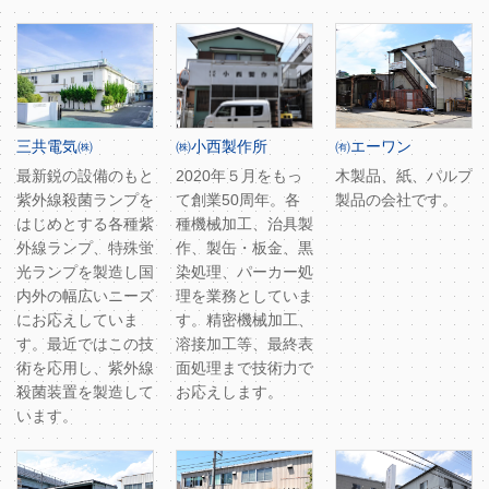
三共電気㈱
㈱小西製作所
㈲エーワン
最新鋭の設備のもと
2020年５月をもっ
木製品、紙、パルプ
紫外線殺菌ランプを
て創業50周年。各
製品の会社です。
はじめとする各種紫
種機械加工、治具製
外線ランプ、特殊蛍
作、製缶・板金、黒
光ランプを製造し国
染処理、パーカー処
内外の幅広いニーズ
理を業務としていま
にお応えしていま
す。精密機械加工、
す。最近ではこの技
溶接加工等、最終表
術を応用し、紫外線
面処理まで技術力で
殺菌装置を製造して
お応えします。
います。