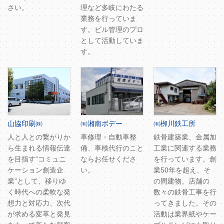
さい。
理など多岐にわたる
業務を行っていま
す。ビル管理のプロ
として活動していま
す。
山協印刷㈱
㈲湘南ボデー
㈲栁川鉄工所
人と人との繋がりか
車修理・自動車整
鉄骨建築業、金属加
ら生まれる情報伝達
備、車検代行のこと
工業に関連する業務
を目指す“コミュニ
ならお任せくださ
を行っています。創
ケーション創造企
い。
業50年を超え、そ
業”として、移りゆ
の間建物、店舗の
く時代への柔軟な発
数々の鉄骨工事を行
想力と対応力、次代
ってきました。その
が求める変革と発見
活動は業界紙やケー