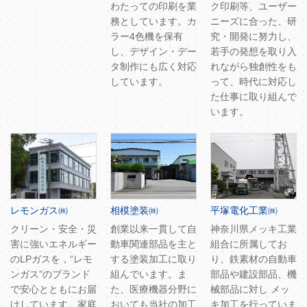
わたっての印刷を業
ク印刷等、ユーザー
務としています。カ
ニーズに合った、研
ラー4色機を保有
究・開発に努力し、
し、デザイン・デー
若手の発想を取り入
タ制作にも広く対応
れながら独創性をも
しています。
って、時代に対応し
た仕事に取り組んで
います。
レモンガス㈱
相模塗装㈱
平塚電化工業㈱
クリーン・安全・災
創業以来一貫して自
神奈川県メッキ工業
害に強いエネルギー
動車関連部品を主と
組合に所属してお
のLPガスを，“レモ
する塗装加工に取り
り、鉄素材の自動車
ンガス”のブランド
組んでいます。ま
部品や建設部品、機
で安心とともにお届
た、医療機器分野に
械部品に対し メッ
けしています。家庭
おいても当社の加工
キ加工を行っていま