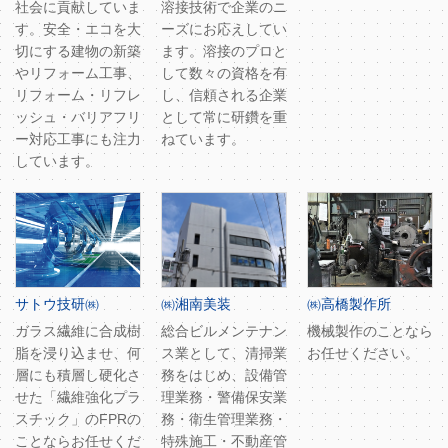
社会に貢献していま
溶接技術で企業のニ
す。安全・エコを大
ーズにお応えしてい
切にする建物の新築
ます。溶接のプロと
やリフォーム工事、
して数々の資格を有
リフォーム・リフレ
し、信頼される企業
ッシュ・バリアフリ
として常に研鑽を重
ー対応工事にも注力
ねています。
しています。
サトウ技研㈱
㈱湘南美装
㈱高橋製作所
ガラス繊維に合成樹
総合ビルメンテナン
機械製作のことなら
脂を浸り込ませ、何
ス業として、清掃業
お任せください。
層にも積層し硬化さ
務をはじめ、設備管
せた「繊維強化プラ
理業務・警備保安業
スチック」のFPRの
務・衛生管理業務・
ことならお任せくだ
特殊施工・不動産管