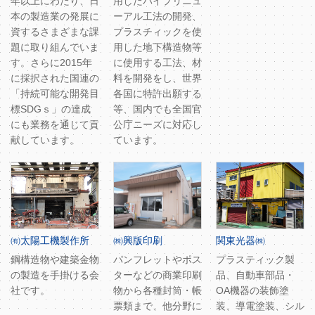
年以上にわたり、日
用したパイプリニュ
本の製造業の発展に
ーアル工法の開発、
資するさまざまな課
プラスチィックを使
題に取り組んでいま
用した地下構造物等
す。さらに2015年
に使用する工法、材
に採択された国連の
料を開発をし、世界
「持続可能な開発目
各国に特許出願する
標SDGｓ」の達成
等、国内でも全国官
にも業務を通じて貢
公庁ニーズに対応し
献しています。
ています。
㈲太陽工機製作所
㈱興版印刷
関東光器㈱
鋼構造物や建築金物
パンフレットやポス
プラスティック製
の製造を手掛ける会
ターなどの商業印刷
品、自動車部品・
社です。
物から各種封筒・帳
OA機器の装飾塗
票類まで、他分野に
装、導電塗装、シル