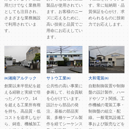
用だけでなく業務用
製品が使用されてい
す。常に短納期・品
としても注目され、
ます。お客様のニー
質保証を心がけ、求
さまざまな業務施設
ズに応えるために、
められるものに技術
で利用されていま
高い技術と品質でご
力でお応えします。
す。
用命にお応えしてい
ます。
㈱湘南アルテック
サトウ工業㈱
大和電装㈱
創業以来半世紀を超
公共性の高い事業に
自動制御装置や制御
える経験と実績で培
参画して、社会貢献
盤の設計製作、ハー
ったノウハウ。14
を心がけています。
ドやソフト関係。工
を超える工業所有権
設計から部品の発
作機械の電装工事・
を持ち、高品質・低
注、基板の部品実
制御盤の組立・配
コストを追求しなが
装、多種ケーブル製
線。一般電気設備工
ら、鋳造、機械加工
作を経てシーケンス
事および販売などを