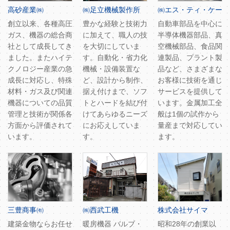
高砂産業㈱
㈱足立機械製作所
㈱エス・ティ・ケー
創立以来、各種高圧
豊かな経験と技術力
自動車部品を中心に
ガス、機器の総合商
に加えて、職人の技
半導体機器部品、真
社として成長してき
を大切にしていま
空機械部品、食品関
ました。またハイテ
す。自動化・省力化
連製品、プラント製
クノロジー産業の急
機械・設備装置な
品など、さまざまな
成長に対応し、特殊
ど、設計から制作、
お客様に技術を通じ
材料・ガス及び関連
据え付けまで、ソフ
サービスを提供して
機器についての品質
トとハードを結び付
います。金属加工全
管理と技術が関係各
けてあらゆるニーズ
般は1個の試作から
方面から評価されて
にお応えしていま
量産まで対応してい
います。
す。
ます。
三豊商事㈲
㈱西武工機
株式会社サイマ
建築金物ならお任せ
暖房機器 バルブ・
昭和28年の創業以