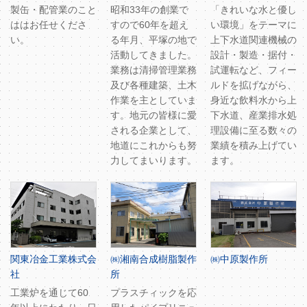
製缶・配管業のこと
昭和33年の創業で
「きれいな水と優し
ははお任せくださ
すので60年を超え
い環境」をテーマに
い。
る年月、平塚の地で
上下水道関連機械の
活動してきました。
設計・製造・据付・
業務は清掃管理業務
試運転など、フィー
及び各種建築、土木
ルドを拡げながら、
作業を主としていま
身近な飲料水から上
す。地元の皆様に愛
下水道、産業排水処
される企業として、
理設備に至る数々の
地道にこれからも努
業績を積み上げてい
力してまいります。
ます。
関東冶金工業株式会
㈱湘南合成樹脂製作
㈱中原製作所
社
所
工業炉を通じて60
プラスチィックを応