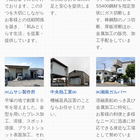
ております。この3
足と安心を提供しま
SS400鋼材を指定形
つを大切にしながら
す。
状にガス切断しま
お客様との信頼関係
す。棒鋼類のノコ切
を築き、「和みとく
断、厚板溶断ほか、
らす生活」を提案・
金属加工の販売、加
提供しています。
工手配をしていま
す。
㈲ムサシ製作所
中央熱工業㈱
㈱湘南ガルバー
平塚の地で創業５０
機械器具設置のこと
溶融亜鉛めっき及び
年を迎えました。金
ならお任せくださ
金属加工に特化し、
型を用いたプレス加
い。
お客様の利便と多様
工、溶接、スポット
なニーズに迅速に対
溶接、ブラストショ
応できる身近な工場
ット表面加工、それ
として努めていま