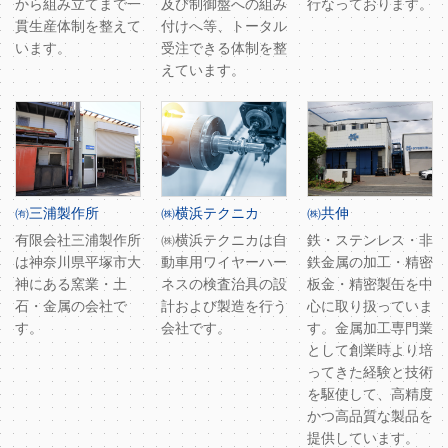
から組み立てまで一
及び制御盤への組み
行なっております。
貫生産体制を整えて
付けへ等、トータル
います。
受注できる体制を整
えています。
㈲三浦製作所
㈱横浜テクニカ
㈱共伸
有限会社三浦製作所
㈱横浜テクニカは自
鉄・ステンレス・非
は神奈川県平塚市大
動車用ワイヤーハー
鉄金属の加工・精密
神にある窯業・土
ネスの検査治具の設
板金・精密製缶を中
石・金属の会社で
計および製造を行う
心に取り扱っていま
す。
会社です。
す。金属加工専門業
として創業時より培
ってきた経験と技術
を駆使して、高精度
かつ高品質な製品を
提供しています。