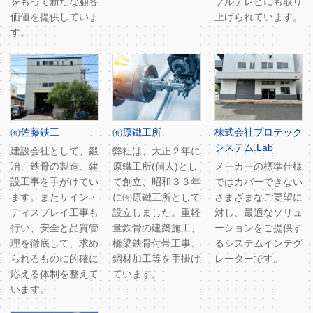
をもって新たな顧客
ブルテレビにも取り
価値を提供していま
上げられています。
す。
㈲佐藤鉄工
㈲原鐵工所
株式会社プロテック
システム.Lab
建設会社として、鍛
弊社は、大正２年に
冶、鉄骨の製造、建
原鐵工所(個人)とし
メーカーの標準仕様
設工事を手がけてい
て創立、昭和３３年
ではカバーできない
ます。またサイン・
に㈲原鐵工所として
さまざまなご要望に
ディスプレイ工事も
設立しました。重軽
対し、最適なソリュ
行い、安全と品質管
量鉄骨の建築施工、
ーションをご提供す
理を徹底して、求め
橋梁鉄骨付帯工事、
るシステムインテグ
られるものに的確に
鋼材加工等を手掛け
レーターです。
応える体制を整えて
ています。
います。