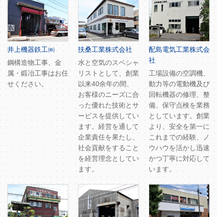
井上機器鉄工㈱
扶桑工業株式会社
配島電気工業株式会
社
鋼構造物工事、金
水と空気のスペシャ
属・鍛冶工事はお任
リストとして、創業
工場設備の空調機、
せください。
以来40余年の間、
動力等の電動機及び
お客様のニーズに合
回転機器の修理、整
った優れた技術とサ
備、保守点検を業務
ービスを提供してい
としています。創業
ます。経営を通して
より、安全を第一に
企業責任を果たし、
これまでの経験、ノ
社会貢献をすること
ウハウを活かし迅速
を経営理念としてい
かつ丁寧に対応して
ます。
います。