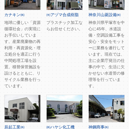
カナキン㈱
㈲アヅマ合成樹脂
神奈川山菱設備㈱
地球に優しい「資源
プラスチック加工な
神奈川県平塚市を中
循環社会」の実現に
らお任せください。
心に45年、水道設
お手伝いしていま
備・空調設備工事を
す。産業廃棄物の再
安心・安全をモット
利用・再資源化・埋
ーに業務を遂行して
立処分を適正に行う
います。現在では、
中間処理工場を設
主に企業庁発注の仕
置。積替保管施設を
事の中で、生活に欠
設けるとともに、リ
かせない水道管の修
サイクル業務を行っ
理等を行っていま
ています。
す。
辰起工業㈱
㈱ハヤシ化工機
神鋼商事㈱