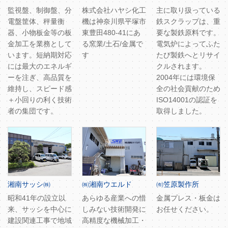
監視盤、制御盤、分
株式会社ハヤシ化工
主に取り扱っている
電盤筐体、秤量衡
機は神奈川県平塚市
鉄スクラップは、重
器、小物板金等の板
東豊田480-41にあ
要な製鉄原料です。
金加工を業務として
る窯業/土石/金属で
電気炉によってふた
います。短納期対応
す
たび製鉄へとリサイ
には最大のエネルギ
クルされます。
ーを注ぎ、高品質を
2004年には環境保
維持し、スピード感
全の社会貢献のため
＋小回りの利く技術
ISO14001の認証を
者の集団です。
取得しました。
湘南サッシ㈱
㈱湘南ウエルド
㈲笠原製作所
昭和41年の設立以
あらゆる産業への惜
金属プレス・板金は
来、サッシを中心に
しみない技術開発に
お任せください。
建設関連工事で地域
高精度な機械加工・