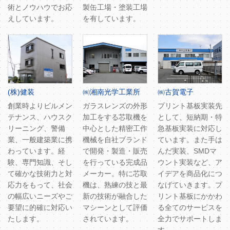
術とノウハウでお応
製缶工場・塗装工場
えしています。
を有しています。
(株)健装
㈱湘南光学工業所
㈱古賀電子
創業時よりビルメン
ガラスレンズの外形
プリント基板実装先
テナンス、ハウスク
加工をする芯取機を
として、短納期・特
リーニング、警備
中心とした精密工作
急基板実装に対応し
業、一般建築業に携
機械を自社ブランド
ています。また手は
わっています。経
で開発・製造・販売
んだ実装、SMDマ
験、専門知識、そし
を行っている完成品
ウント実装など、ア
て確かな技術力と対
メーカー。特に芯取
イデアを商品化につ
応力をもって、社会
機は、熟練の技と最
なげていきます。プ
の幅広いニーズやご
新の技術が融合した
リント基板にかかわ
要望に的確に対応い
マシーンとして評価
る全てのサービスを
たします。
されています。
全力でサポートしま