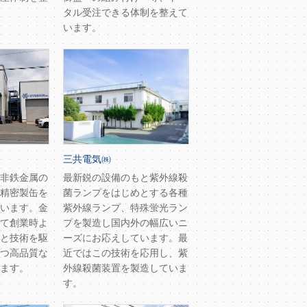
タル受注できる体制を整えて
います。
三共電気㈱
非鉄金属の
最新鋭の設備のもと紫外線殺
精密製缶を
菌ランプをはじめとする各種
います。金
紫外線ランプ、特殊蛍光ラン
て創業時よ
プを製造し国内外の幅広いニ
と技術を駆
ーズにお応えしています。最
つ高品質な
近ではこの技術を応用し、紫
ます。
外線殺菌装置を製造していま
す。