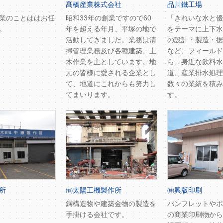
髙橋産業株式会社
品川鐵工場
業のことははお任
昭和33年の創業ですので60
「きれいな水と優
。
年を超える年月、平塚の地で
をテーマに上下水
活動してきました。業務は清
の設計・製造・据
掃管理業務及び各種建築、土
など、フィールド
木作業を主としています。地
ら、身近な飲料水
元の皆様に愛される企業とし
道、産業排水処理
て、地道にこれからも努力し
数々の業績を積み
てまいります。
す。
所
㈲太陽工機製作所
㈱興版印刷
鋼構造物や建築金物の製造を
パンフレットやポ
手掛ける会社です。
の商業印刷物から