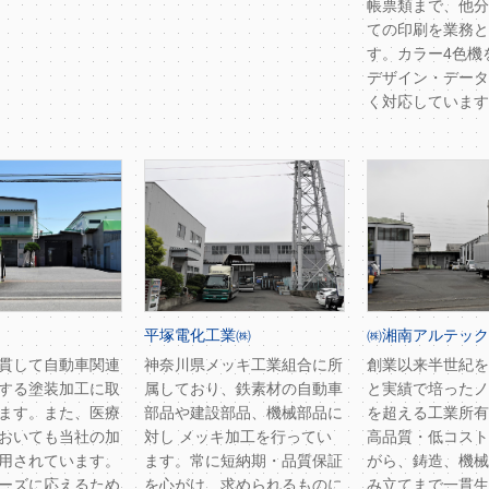
帳票類まで、他分
ての印刷を業務と
す。カラー4色機
デザイン・データ
く対応しています
平塚電化工業㈱
㈱湘南アルテック
貫して自動車関連
神奈川県メッキ工業組合に所
創業以来半世紀を
する塗装加工に取
属しており、鉄素材の自動車
と実績で培ったノ
ます。また、医療
部品や建設部品、機械部品に
を超える工業所有
おいても当社の加
対し メッキ加工を行ってい
高品質・低コスト
用されています。
ます。常に短納期・品質保証
がら、鋳造、機械
ーズに応えるため
を心がけ、求められるものに
み立てまで一貫生