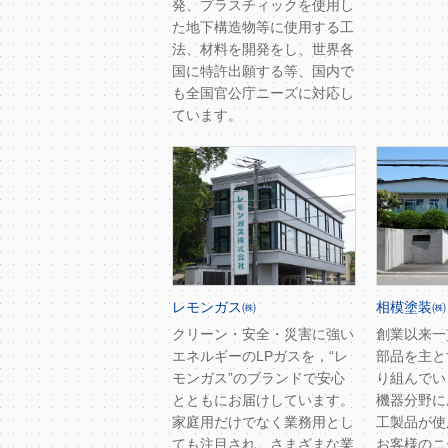
発、プラスチィックを使用し
た地下構造物等に使用する工
法、材料を開発をし、世界各
国に特許出願する等、国内で
も全国官公庁ニーズに対応し
ています。
レモンガス㈱
相模塗装㈱
クリーン・安全・災害に強い
創業以来一
エネルギーのLPガスを，“レ
部品を主と
モンガス”のブランドで安心
り組んでい
とともにお届けしています。
機器分野に
家庭用だけでなく業務用とし
工製品が使
ても注目され、さまざまな業
お客様のニ