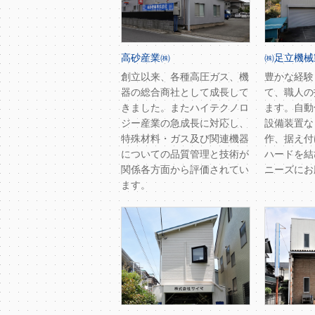
高砂産業㈱
㈱足立機械
創立以来、各種高圧ガス、機
豊かな経験
器の総合商社として成長して
て、職人の
きました。またハイテクノロ
ます。自動
ジー産業の急成長に対応し、
設備装置な
特殊材料・ガス及び関連機器
作、据え付
についての品質管理と技術が
ハードを結
関係各方面から評価されてい
ニーズにお
ます。