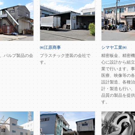
㈱江原商事
シマヤ工業㈱
、パルプ製品の会
プラスチック塗装の会社で
精密板金、精密機
す。
心に設計から組立
業で行います。事
医療、映像等の各
設計製造、各種治
計・製造も行い、
品質の製品を提供
す。