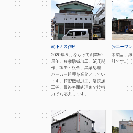
㈱小西製作所
㈲エーワン
2020年５月をもって創業50
木製品、紙
周年。各種機械加工、治具製
社です。
作、製缶・板金、黒染処理、
パーカー処理を業務としてい
ます。精密機械加工、溶接加
工等、最終表面処理まで技術
力でお応えします。