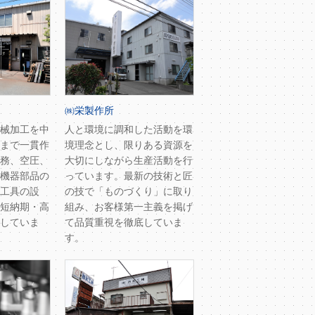
㈱栄製作所
械加工を中
人と環境に調和した活動を環
まで一貫作
境理念とし、限りある資源を
務、空圧、
大切にしながら生産活動を行
機器部品の
っています。最新の技術と匠
工具の設
の技で「ものづくり」に取り
短納期・高
組み、お客様第一主義を掲げ
していま
て品質重視を徹底していま
す。