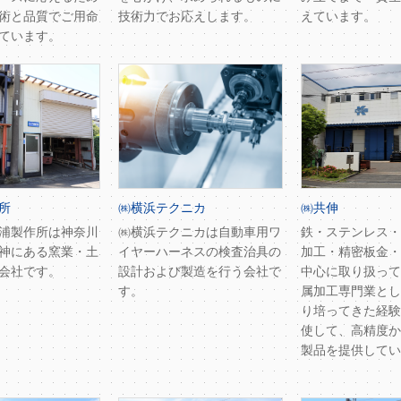
術と品質でご用命
技術力でお応えします。
えています。
ています。
所
㈱横浜テクニカ
㈱共伸
浦製作所は神奈川
㈱横浜テクニカは自動車用ワ
鉄・ステンレス・
神にある窯業・土
イヤーハーネスの検査治具の
加工・精密板金・
会社です。
設計および製造を行う会社で
中心に取り扱って
す。
属加工専門業とし
り培ってきた経験
使して、高精度か
製品を提供してい