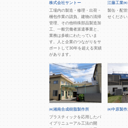
株式会社サントー
江藤工業㈱
工場内の製造・修理・出荷・
製缶・配管
梱包作業の請負、建物の清掃
せください
管理、その他特殊部品製造加
工、一般労働者派遣事業と、
業務は多岐にわたっていま
す。人と企業のつながりをサ
ポートして30年を超える実績
があります。
㈱湘南合成樹脂製作所
㈱中原製作
プラスチィックを応用したパ
イプリニューアル工法の開