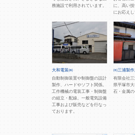
務施設で利用されています。
に、高い技
にお応えし
大和電装㈱
㈲三浦製作
自動制御装置や制御盤の設計
有限会社三
製作、ハードやソフト関係。
県平塚市大
工作機械の電装工事・制御盤
石・金属の
の組立・配線。一般電気設備
工事および販売などを行なっ
ております。