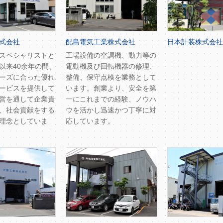
式会社
配島電気工業株式会社
日本計装株式会社
スペシャリストと
工場設備の空調機、動力等の
以来40余年の間、
電動機及び回転機器の修理、
ーズに合った優れ
整備、保守点検を業務として
ービスを提供して
います。創業より、安全を第
営を通して企業責
一にこれまでの経験、ノウハ
、社会貢献をする
ウを活かし迅速かつ丁寧に対
理念としていま
応しています。