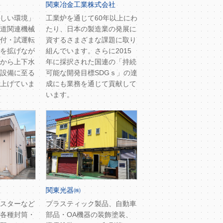
関東冶金工業株式会社
しい環境」
工業炉を通じて60年以上にわ
道関連機械
たり、日本の製造業の発展に
付・試運転
資するさまざまな課題に取り
を拡げなが
組んでいます。さらに2015
から上下水
年に採択された国連の「持続
設備に至る
可能な開発目標SDGｓ」の達
上げていま
成にも業務を通じて貢献して
います。
関東光器㈱
スターなど
プラスティック製品、自動車
各種封筒・
部品・OA機器の装飾塗装、