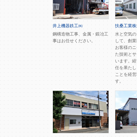
井上機器鉄工㈱
扶桑工業株
鋼構造物工事、金属・鍛冶工
水と空気の
事はお任せください。
して、創業
お客様のニ
た技術とサ
います。経
任を果たし
ことを経営
す。