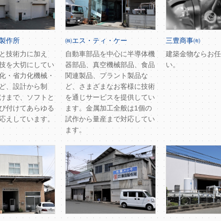
製作所
㈱エス・ティ・ケー
三豊商事㈲
と技術力に加え
自動車部品を中心に半導体機
建築金物ならお任
技を大切にしてい
器部品、真空機械部品、食品
い。
化・省力化機械・
関連製品、プラント製品な
ど、設計から制
ど、さまざまなお客様に技術
けまで、ソフトと
を通じサービスを提供してい
び付けてあらゆる
ます。金属加工全般は1個の
応えしています。
試作から量産まで対応してい
ます。