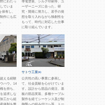
野にわたっ
導電塗装、シルク印刷等、ユ
していま
ーザーニーズに合った、研
を保有し、
究・開発に努力し、若手の発
制作にも広
想を取り入れながら独創性を
。
もって、時代に対応した仕事
に取り組んでいます。
サトウ工業㈱
超える経験
公共性の高い事業に参画し
ウハウ。14
て、社会貢献を心がけていま
権を持ち、
す。設計から部品の発注、基
を追求しな
板の部品実装、多種ケーブル
加工から組
製作を経てシーケンス及び制
産体制を整
御盤への組み付けへ等、トー