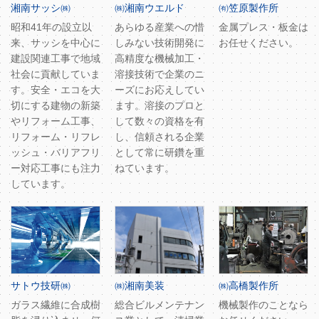
湘南サッシ㈱
㈱湘南ウエルド
㈲笠原製作所
昭和41年の設立以
あらゆる産業への惜
金属プレス・板金は
来、サッシを中心に
しみない技術開発に
お任せください。
建設関連工事で地域
高精度な機械加工・
社会に貢献していま
溶接技術で企業のニ
す。安全・エコを大
ーズにお応えしてい
切にする建物の新築
ます。溶接のプロと
やリフォーム工事、
して数々の資格を有
リフォーム・リフレ
し、信頼される企業
ッシュ・バリアフリ
として常に研鑽を重
ー対応工事にも注力
ねています。
しています。
サトウ技研㈱
㈱湘南美装
㈱高橋製作所
ガラス繊維に合成樹
総合ビルメンテナン
機械製作のことなら