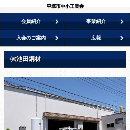
会員紹介
事業紹介
入会のご案内
広報
㈲池田鋼材