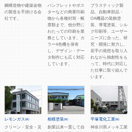
鋼構造物や建築金物
パンフレットやポス
プラスティック製
の製造を手掛ける会
ターなどの商業印刷
品、自動車部品・
社です。
物から各種封筒・帳
OA機器の装飾塗
票類まで、他分野に
装、導電塗装、シル
わたっての印刷を業
ク印刷等、ユーザー
務としています。カ
ニーズに合った、研
ラー4色機を保有
究・開発に努力し、
し、デザイン・デー
若手の発想を取り入
タ制作にも広く対応
れながら独創性をも
しています。
って、時代に対応し
た仕事に取り組んで
います。
レモンガス㈱
相模塗装㈱
平塚電化工業㈱
クリーン・安全・災
創業以来一貫して自
神奈川県メッキ工業