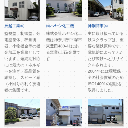
辰起工業㈱
㈱ハヤシ化工機
神鋼商事㈱
監視盤、制御盤、分
株式会社ハヤシ化工
主に取り扱っている
電盤筐体、秤量衡
機は神奈川県平塚市
鉄スクラップは、重
器、小物板金等の板
東豊田480-41にあ
要な製鉄原料です。
金加工を業務として
る窯業/土石/金属で
電気炉によってふた
います。短納期対応
す
たび製鉄へとリサイ
には最大のエネルギ
クルされます。
ーを注ぎ、高品質を
2004年には環境保
維持し、スピード感
全の社会貢献のため
＋小回りの利く技術
ISO14001の認証を
者の集団です。
取得しました。