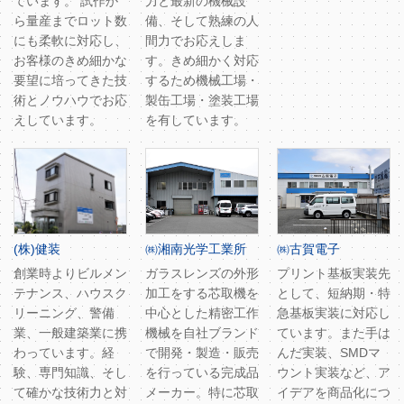
ています。 試作か
力と最新の機械設
ら量産までロット数
備、そして熟練の人
にも柔軟に対応し、
間力でお応えしま
お客様のきめ細かな
す。きめ細かく対応
要望に培ってきた技
するため機械工場・
術とノウハウでお応
製缶工場・塗装工場
えしています。
を有しています。
(株)健装
㈱湘南光学工業所
㈱古賀電子
創業時よりビルメン
ガラスレンズの外形
プリント基板実装先
テナンス、ハウスク
加工をする芯取機を
として、短納期・特
リーニング、警備
中心とした精密工作
急基板実装に対応し
業、一般建築業に携
機械を自社ブランド
ています。また手は
わっています。経
で開発・製造・販売
んだ実装、SMDマ
験、専門知識、そし
を行っている完成品
ウント実装など、ア
て確かな技術力と対
メーカー。特に芯取
イデアを商品化につ