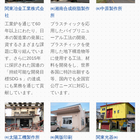
関東冶金工業株式会
㈱湘南合成樹脂製作
㈱中原製作所
社
所
工業炉を通じて60
プラスチィックを応
年以上にわたり、日
用したパイプリニュ
本の製造業の発展に
ーアル工法の開発、
資するさまざまな課
プラスチィックを使
題に取り組んでいま
用した地下構造物等
す。さらに2015年
に使用する工法、材
に採択された国連の
料を開発をし、世界
「持続可能な開発目
各国に特許出願する
標SDGｓ」の達成
等、国内でも全国官
にも業務を通じて貢
公庁ニーズに対応し
献しています。
ています。
㈲太陽工機製作所
㈱興版印刷
関東光器㈱