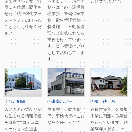
脂を浸り込ませ、何
ス業として、清掃業
お任せください。
層にも積層し硬化さ
務をはじめ、設備管
せた「繊維強化プラ
理業務・警備保安業
スチック」のFPRの
務・衛生管理業務・
ことならお任せくだ
特殊施工・不動産管
さい。
理など多岐にわたる
業務を行っていま
す。ビル管理のプロ
として活動していま
す。
山協印刷㈱
㈲湘南ボデー
㈲栁川鉄工所
人と人との繋がりか
車修理・自動車整
鉄骨建築業、金属加
ら生まれる情報伝達
備、車検代行のこと
工業に関連する業務
を目指す“コミュニ
ならお任せくださ
を行っています。創
ケーション創造企
い。
業50年を超え、そ