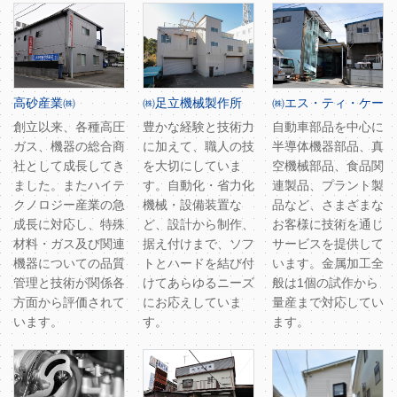
高砂産業㈱
㈱足立機械製作所
㈱エス・ティ・ケー
創立以来、各種高圧
豊かな経験と技術力
自動車部品を中心に
ガス、機器の総合商
に加えて、職人の技
半導体機器部品、真
社として成長してき
を大切にしていま
空機械部品、食品関
ました。またハイテ
す。自動化・省力化
連製品、プラント製
クノロジー産業の急
機械・設備装置な
品など、さまざまな
成長に対応し、特殊
ど、設計から制作、
お客様に技術を通じ
材料・ガス及び関連
据え付けまで、ソフ
サービスを提供して
機器についての品質
トとハードを結び付
います。金属加工全
管理と技術が関係各
けてあらゆるニーズ
般は1個の試作から
方面から評価されて
にお応えしていま
量産まで対応してい
います。
す。
ます。