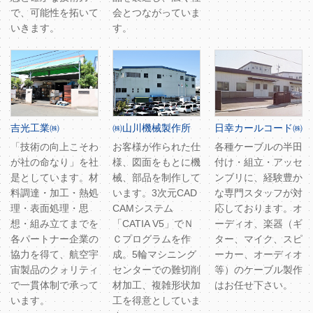
で、可能性を拓いて
会とつながっていま
いきます。
す。
吉光工業㈱
㈱山川機械製作所
日幸カールコード㈱
「技術の向上こそわ
お客様が作られた仕
各種ケーブルの半田
が社の命なり」を社
様、図面をもとに機
付け・組立・アッセ
是としています。材
械、部品を制作して
ンブリに、経験豊か
料調達・加工・熱処
います。3次元CAD
な専門スタッフが対
理・表面処理・思
CAMシステム
応しております。オ
想・組み立てまでを
「CATIA V5」でＮ
ーディオ、楽器（ギ
各パートナー企業の
Ｃプログラムを作
ター、マイク、スピ
協力を得て、航空宇
成。5輪マシニング
ーカー、オーディオ
宙製品のクォリティ
センターでの難切削
等）のケーブル製作
で一貫体制で承って
材加工、複雑形状加
はお任せ下さい。
います。
工を得意としていま