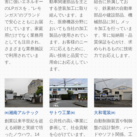
害に強いエネルギー
動車関連部品を主と
組合に所属してお
のLPガスを，“レモ
する塗装加工に取り
り、鉄素材の自動車
ンガス”のブランド
組んでいます。ま
部品や建設部品、機
で安心とともにお届
た、医療機器分野に
械部品に対し メッ
けしています。家庭
おいても当社の加工
キ加工を行っていま
用だけでなく業務用
製品が使用されてい
す。常に短納期・品
としても注目され、
ます。お客様のニー
質保証を心がけ、求
さまざまな業務施設
ズに応えるために、
められるものに技術
で利用されていま
高い技術と品質でご
力でお応えします。
す。
用命にお応えしてい
ます。
㈱湘南アルテック
サトウ工業㈱
大和電装㈱
創業以来半世紀を超
公共性の高い事業に
自動制御装置や制御
える経験と実績で培
参画して、社会貢献
盤の設計製作、ハー
ったノウハウ。14
を心がけています。
ドやソフト関係。工