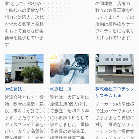
業”として、移りゆ
の間建物、店舗の
く時代への柔軟な発
数々の鉄骨工事を行
想力と対応力、次代
ってきました。その
が求める変革と発見
活動は業界紙やケー
をもって新たな顧客
ブルテレビにも取り
価値を提供していま
上げられています。
す。
㈲佐藤鉄工
㈲原鐵工所
株式会社プロテック
システム.Lab
建設会社として、鍛
弊社は、大正２年に
冶、鉄骨の製造、建
原鐵工所(個人)とし
メーカーの標準仕様
設工事を手がけてい
て創立、昭和３３年
ではカバーできない
ます。またサイン・
に㈲原鐵工所として
さまざまなご要望に
ディスプレイ工事も
設立しました。重軽
対し、最適なソリュ
行い、安全と品質管
量鉄骨の建築施工、
ーションをご提供す
理を徹底して、求め
橋梁鉄骨付帯工事、
るシステムインテグ