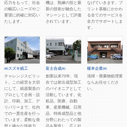
応力をもって、社会
機は、熟練の技と最
なげていきます。プ
の幅広いニーズやご
新の技術が融合した
リント基板にかかわ
要望に的確に対応い
マシーンとして評価
る全てのサービスを
たします。
されています。
全力でサポートしま
す。
㈱スズキ紙工
富士合成㈱
榎本企業㈱
チャレンジスピリッ
創業以来70年、現
清掃・廃棄物処理業
ト。この経営を大切
在では射出成型加工
ならお任せくださ
にして、紙器製造の
のパイオニアとして
い。
プロとして企画・設
活動しています。化
計、印刷、加工、デ
粧品、医療、自動
リバリーまで、社内
車、産業機械、日用
での一貫生産を行っ
品、特殊成型品と他
ています。柔軟な発
分野にわたっての製
想と確かな技術力
品を製造し、広く社