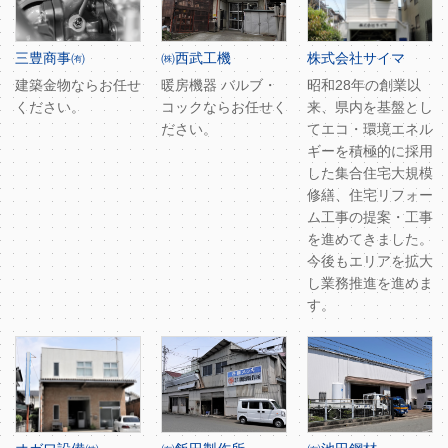
三豊商事㈲
㈱西武工機
株式会社サイマ
建築金物ならお任せ
暖房機器 バルブ・
昭和28年の創業以
ください。
コックならお任せく
来、県内を基盤とし
ださい。
てエコ・環境エネル
ギーを積極的に採用
した集合住宅大規模
修繕、住宅リフォー
ム工事の提案・工事
を進めてきました。
今後もエリアを拡大
し業務推進を進めま
す。