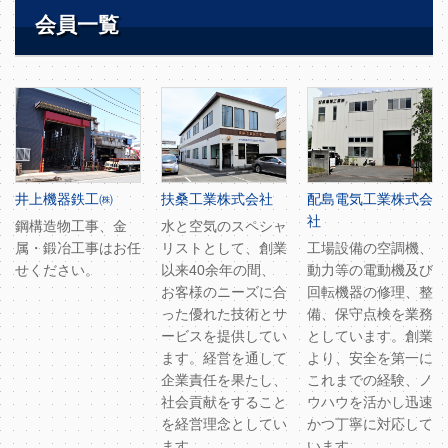
会員一覧
井上機器鉄工㈱
扶桑工業株式会社
配島電気工業株式会
社
鋼構造物工事、金
水と空気のスペシャ
属・鍛冶工事はお任
リストとして、創業
工場設備の空調機、
せください。
以来40余年の間、
動力等の電動機及び
お客様のニーズに合
回転機器の修理、整
った優れた技術とサ
備、保守点検を業務
ービスを提供してい
としています。創業
ます。経営を通して
より、安全を第一に
企業責任を果たし、
これまでの経験、ノ
社会貢献をすること
ウハウを活かし迅速
を経営理念としてい
かつ丁寧に対応して
ます。
います。