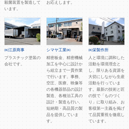
殺菌装置を製造して
お応えします。
います。
㈱江原商事
シマヤ工業㈱
㈱栄製作所
プラスチック塗装の
精密板金、精密機械
人と環境に調和した
会社です。
加工を中心に設計か
活動を環境理念と
ら組立まで一貫作業
し、限りある資源を
で行います。事務、
大切にしながら生産
空圧、医療、映像等
活動を行っていま
の各機器部品の設計
す。最新の技術と匠
製造、各種治工具の
の技で「ものづく
設計・製造も行い、
り」に取り組み、お
短納期・高品質の製
客様第一主義を掲げ
品を提供していま
て品質重視を徹底し
す。
ています。