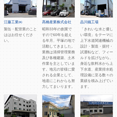
江藤工業㈱
髙橋産業株式会社
品川鐵工場
製缶・配管業のこと
昭和33年の創業で
「きれいな水と優し
ははお任せくださ
すので60年を超え
い環境」をテーマに
い。
る年月、平塚の地で
上下水道関連機械の
活動してきました。
設計・製造・据付・
業務は清掃管理業務
試運転など、フィー
及び各種建築、土木
ルドを拡げながら、
作業を主としていま
身近な飲料水から上
す。地元の皆様に愛
下水道、産業排水処
される企業として、
理設備に至る数々の
地道にこれからも努
業績を積み上げてい
力してまいります。
ます。