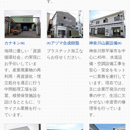
す。
カナキン㈱
㈲アヅマ合成樹脂
神奈川山菱設備㈱
地球に優しい「資源
プラスチック加工な
神奈川県平塚市を中
循環社会」の実現に
らお任せください。
心に45年、水道設
お手伝いしていま
備・空調設備工事を
す。産業廃棄物の再
安心・安全をモット
利用・再資源化・埋
ーに業務を遂行して
立処分を適正に行う
います。現在では、
中間処理工場を設
主に企業庁発注の仕
置。積替保管施設を
事の中で、生活に欠
設けるとともに、リ
かせない水道管の修
サイクル業務を行っ
理等を行っていま
ています。
す。