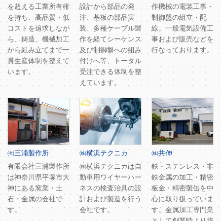
を超える工業所有権
設計から部品の発
作機械の電装工事・
を持ち、高品質・低
注、基板の部品実
制御盤の組立・配
コストを追求しなが
装、多種ケーブル製
線。一般電気設備工
ら、鋳造、機械加工
作を経てシーケンス
事および販売などを
から組み立てまで一
及び制御盤への組み
行なっております。
貫生産体制を整えて
付けへ等、トータル
います。
受注できる体制を整
えています。
㈲三浦製作所
㈱横浜テクニカ
㈱共伸
有限会社三浦製作所
㈱横浜テクニカは自
鉄・ステンレス・非
は神奈川県平塚市大
動車用ワイヤーハー
鉄金属の加工・精密
神にある窯業・土
ネスの検査治具の設
板金・精密製缶を中
石・金属の会社で
計および製造を行う
心に取り扱っていま
す。
会社です。
す。金属加工専門業
として創業時より培