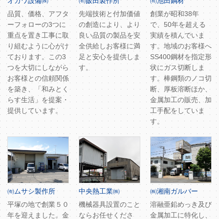
オガワ設備㈱
㈲飯田製作所
㈲池田鋼材
品質、価格、アフタ
先端技術と付加価値
創業が昭和38年
ーフォローの3つに
の創造により、より
で、50年を超える
重点を置き工事に取
良い品質の製品を安
実績を積んでいま
り組むように心がけ
全供給しお客様に満
す。地域のお客様へ
ております。この3
足と安心を提供しま
SS400鋼材を指定形
つを大切にしながら
す。
状にガス切断しま
お客様との信頼関係
す。棒鋼類のノコ切
を築き、「和みとく
断、厚板溶断ほか、
らす生活」を提案・
金属加工の販売、加
提供しています。
工手配をしていま
す。
㈲ムサシ製作所
中央熱工業㈱
㈱湘南ガルバー
平塚の地で創業５０
機械器具設置のこと
溶融亜鉛めっき及び
年を迎えました。金
ならお任せくださ
金属加工に特化し、