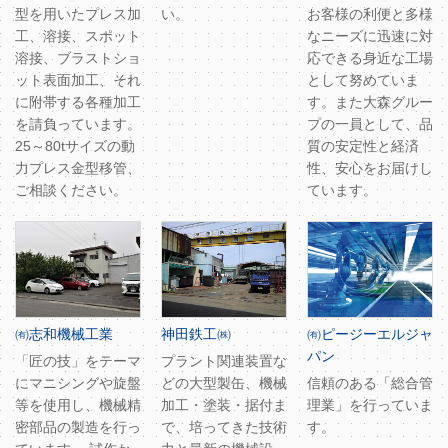
型を用いたプレス加
い。
お客様の利便と多様
工、溶接、スポット
なニーズに迅速に対
溶接、ブラストショ
応できる身近な工場
ット表面加工、それ
として努めていま
に附帯する各種加工
す。また大森グルー
を請負っています。
プの一員として、品
25～80tサイズの動
質の安定性と経済
力プレス金型移管、
性、安心をお届けし
ご相談ください。
ています。
㈲志和機械工業
神田鉄工㈱
㈲ピージーエルジャ
パン
「匠の技」をテーマ
プラント関連装置な
にマニシングや旋盤
どの大型製缶、機械
信頼のある「総合管
等を使用し、機械精
加工・塗装・据付ま
理業」を行っていま
密部品の製造を行っ
で、培ってきた技術
す。