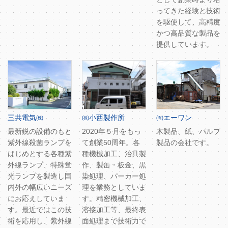
ってきた経験と技術
を駆使して、高精度
かつ高品質な製品を
提供しています。
三共電気㈱
㈱小西製作所
㈲エーワン
最新鋭の設備のもと
2020年５月をもっ
木製品、紙、パルプ
紫外線殺菌ランプを
て創業50周年。各
製品の会社です。
はじめとする各種紫
種機械加工、治具製
外線ランプ、特殊蛍
作、製缶・板金、黒
光ランプを製造し国
染処理、パーカー処
内外の幅広いニーズ
理を業務としていま
にお応えしていま
す。精密機械加工、
す。最近ではこの技
溶接加工等、最終表
術を応用し、紫外線
面処理まで技術力で