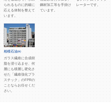
られるものに的確に
鋼材加工等を手掛け
レーターです。
応える体制を整えて
ています。
います。
相模石油㈱
ガラス繊維に合成樹
脂を浸り込ませ、何
層にも積層し硬化さ
せた「繊維強化プラ
スチック」のFPRの
ことならお任せくだ
さい。