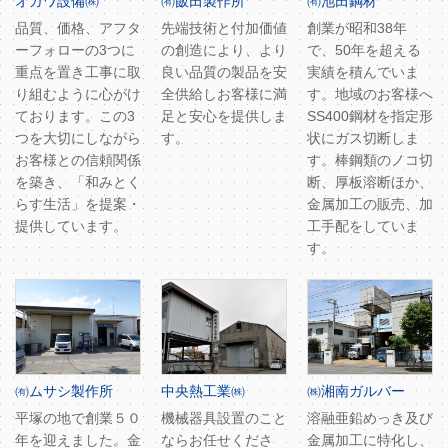
オガワ設備㈱
㈲飯田製作所
㈲池田鋼材
品質、価格、アフタ
先端技術と付加価値
創業が昭和38年
ーフォローの3つに
の創造により、より
で、50年を超える
重点を置き工事に取
良い品質の製品を安
実績を積んでいま
り組むように心がけ
全供給しお客様に満
す。地域のお客様へ
ております。この3
足と安心を提供しま
SS400鋼材を指定形
つを大切にしながら
す。
状にガス切断しま
お客様との信頼関係
す。棒鋼類のノコ切
を築き、「和みとく
断、厚板溶断ほか、
らす生活」を提案・
金属加工の販売、加
提供しています。
工手配をしていま
す。
㈲ムサシ製作所
中央熱工業㈱
㈱湘南ガルバー
平塚の地で創業５０
機械器具設置のこと
溶融亜鉛めっき及び
年を迎えました。金
ならお任せくださ
金属加工に特化し、