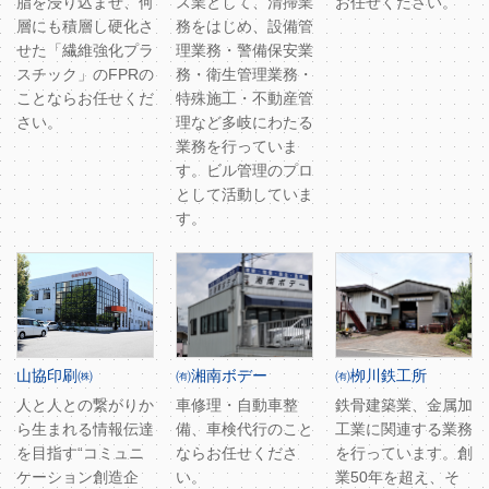
脂を浸り込ませ、何
ス業として、清掃業
お任せください。
層にも積層し硬化さ
務をはじめ、設備管
せた「繊維強化プラ
理業務・警備保安業
スチック」のFPRの
務・衛生管理業務・
ことならお任せくだ
特殊施工・不動産管
さい。
理など多岐にわたる
業務を行っていま
す。ビル管理のプロ
として活動していま
す。
山協印刷㈱
㈲湘南ボデー
㈲栁川鉄工所
人と人との繋がりか
車修理・自動車整
鉄骨建築業、金属加
ら生まれる情報伝達
備、車検代行のこと
工業に関連する業務
を目指す“コミュニ
ならお任せくださ
を行っています。創
ケーション創造企
い。
業50年を超え、そ