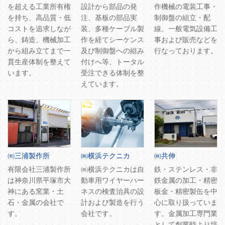
を超える工業所有権
設計から部品の発
作機械の電装工事・
を持ち、高品質・低
注、基板の部品実
制御盤の組立・配
コストを追求しなが
装、多種ケーブル製
線。一般電気設備工
ら、鋳造、機械加工
作を経てシーケンス
事および販売などを
から組み立てまで一
及び制御盤への組み
行なっております。
貫生産体制を整えて
付けへ等、トータル
います。
受注できる体制を整
えています。
㈲三浦製作所
㈱横浜テクニカ
㈱共伸
有限会社三浦製作所
㈱横浜テクニカは自
鉄・ステンレス・非
は神奈川県平塚市大
動車用ワイヤーハー
鉄金属の加工・精密
神にある窯業・土
ネスの検査治具の設
板金・精密製缶を中
石・金属の会社で
計および製造を行う
心に取り扱っていま
す。
会社です。
す。金属加工専門業
として創業時より培