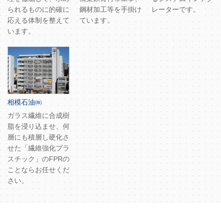
られるものに的確に
鋼材加工等を手掛け
レーターです。
応える体制を整えて
ています。
います。
相模石油㈱
ガラス繊維に合成樹
脂を浸り込ませ、何
層にも積層し硬化さ
せた「繊維強化プラ
スチック」のFPRの
ことならお任せくだ
さい。