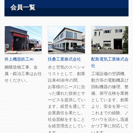
会員一覧
井上機器鉄工㈱
扶桑工業株式会社
配島電気工業株式会
社
鋼構造物工事、金
水と空気のスペシャ
属・鍛冶工事はお任
リストとして、創業
工場設備の空調機、
せください。
以来40余年の間、
動力等の電動機及び
お客様のニーズに合
回転機器の修理、整
った優れた技術とサ
備、保守点検を業務
ービスを提供してい
としています。創業
ます。経営を通して
より、安全を第一に
企業責任を果たし、
これまでの経験、ノ
社会貢献をすること
ウハウを活かし迅速
を経営理念としてい
かつ丁寧に対応して
ます。
います。