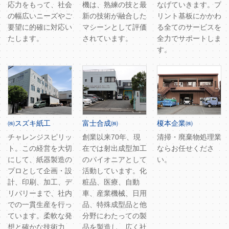
応力をもって、社会
機は、熟練の技と最
なげていきます。プ
の幅広いニーズやご
新の技術が融合した
リント基板にかかわ
要望に的確に対応い
マシーンとして評価
る全てのサービスを
たします。
されています。
全力でサポートしま
す。
㈱スズキ紙工
富士合成㈱
榎本企業㈱
チャレンジスピリッ
創業以来70年、現
清掃・廃棄物処理業
ト。この経営を大切
在では射出成型加工
ならお任せくださ
にして、紙器製造の
のパイオニアとして
い。
プロとして企画・設
活動しています。化
計、印刷、加工、デ
粧品、医療、自動
リバリーまで、社内
車、産業機械、日用
での一貫生産を行っ
品、特殊成型品と他
ています。柔軟な発
分野にわたっての製
想と確かな技術力
品を製造し、広く社