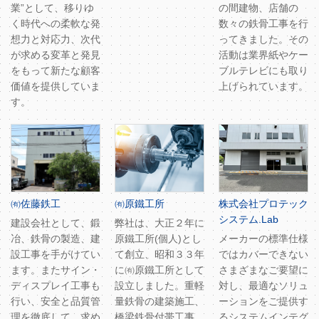
業”として、移りゆ
の間建物、店舗の
く時代への柔軟な発
数々の鉄骨工事を行
想力と対応力、次代
ってきました。その
が求める変革と発見
活動は業界紙やケー
をもって新たな顧客
ブルテレビにも取り
価値を提供していま
上げられています。
す。
㈲佐藤鉄工
㈲原鐵工所
株式会社プロテック
システム.Lab
建設会社として、鍛
弊社は、大正２年に
冶、鉄骨の製造、建
原鐵工所(個人)とし
メーカーの標準仕様
設工事を手がけてい
て創立、昭和３３年
ではカバーできない
ます。またサイン・
に㈲原鐵工所として
さまざまなご要望に
ディスプレイ工事も
設立しました。重軽
対し、最適なソリュ
行い、安全と品質管
量鉄骨の建築施工、
ーションをご提供す
理を徹底して、求め
橋梁鉄骨付帯工事、
るシステムインテグ