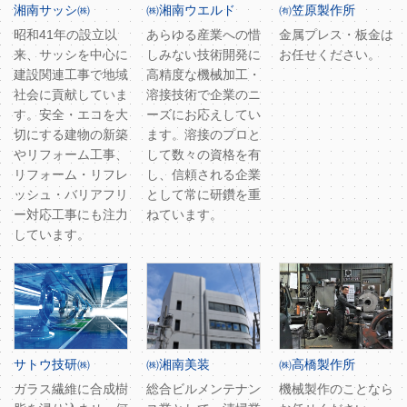
湘南サッシ㈱
㈱湘南ウエルド
㈲笠原製作所
昭和41年の設立以
あらゆる産業への惜
金属プレス・板金は
来、サッシを中心に
しみない技術開発に
お任せください。
建設関連工事で地域
高精度な機械加工・
社会に貢献していま
溶接技術で企業のニ
す。安全・エコを大
ーズにお応えしてい
切にする建物の新築
ます。溶接のプロと
やリフォーム工事、
して数々の資格を有
リフォーム・リフレ
し、信頼される企業
ッシュ・バリアフリ
として常に研鑽を重
ー対応工事にも注力
ねています。
しています。
サトウ技研㈱
㈱湘南美装
㈱高橋製作所
ガラス繊維に合成樹
総合ビルメンテナン
機械製作のことなら