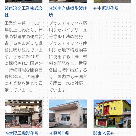
関東冶金工業株式会
㈱湘南合成樹脂製作
㈱中原製作所
社
所
工業炉を通じて60
プラスチィックを応
年以上にわたり、日
用したパイプリニュ
本の製造業の発展に
ーアル工法の開発、
資するさまざまな課
プラスチィックを使
題に取り組んでいま
用した地下構造物等
す。さらに2015年
に使用する工法、材
に採択された国連の
料を開発をし、世界
「持続可能な開発目
各国に特許出願する
標SDGｓ」の達成
等、国内でも全国官
にも業務を通じて貢
公庁ニーズに対応し
献しています。
ています。
㈲太陽工機製作所
㈱興版印刷
関東光器㈱