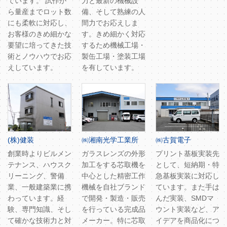
ています。 試作か
力と最新の機械設
ら量産までロット数
備、そして熟練の人
にも柔軟に対応し、
間力でお応えしま
お客様のきめ細かな
す。きめ細かく対応
要望に培ってきた技
するため機械工場・
術とノウハウでお応
製缶工場・塗装工場
えしています。
を有しています。
(株)健装
㈱湘南光学工業所
㈱古賀電子
創業時よりビルメン
ガラスレンズの外形
プリント基板実装先
テナンス、ハウスク
加工をする芯取機を
として、短納期・特
リーニング、警備
中心とした精密工作
急基板実装に対応し
業、一般建築業に携
機械を自社ブランド
ています。また手は
わっています。経
で開発・製造・販売
んだ実装、SMDマ
験、専門知識、そし
を行っている完成品
ウント実装など、ア
て確かな技術力と対
メーカー。特に芯取
イデアを商品化につ