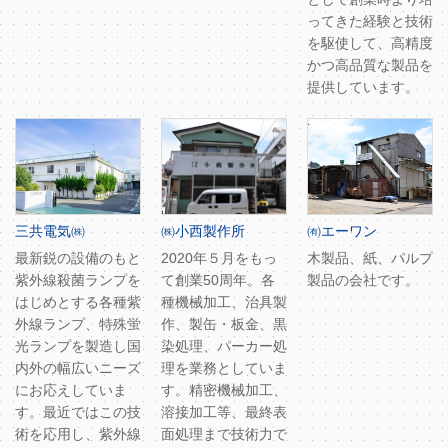
ってきた経験と技術
を駆使して、高精度
かつ高品質な製品を
提供しています。
三共電気㈱
㈱小西製作所
㈲エーワン
最新鋭の設備のもと
2020年５月をもっ
木製品、紙、パルプ
紫外線殺菌ランプを
て創業50周年。各
製品の会社です。
はじめとする各種紫
種機械加工、治具製
外線ランプ、特殊蛍
作、製缶・板金、黒
光ランプを製造し国
染処理、パーカー処
内外の幅広いニーズ
理を業務としていま
にお応えしていま
す。精密機械加工、
す。最近ではこの技
溶接加工等、最終表
術を応用し、紫外線
面処理まで技術力で