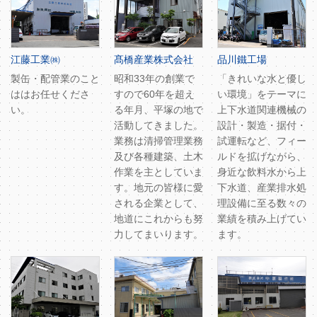
江藤工業㈱
髙橋産業株式会社
品川鐵工場
製缶・配管業のこと
昭和33年の創業で
「きれいな水と優し
ははお任せくださ
すので60年を超え
い環境」をテーマに
い。
る年月、平塚の地で
上下水道関連機械の
活動してきました。
設計・製造・据付・
業務は清掃管理業務
試運転など、フィー
及び各種建築、土木
ルドを拡げながら、
作業を主としていま
身近な飲料水から上
す。地元の皆様に愛
下水道、産業排水処
される企業として、
理設備に至る数々の
地道にこれからも努
業績を積み上げてい
力してまいります。
ます。