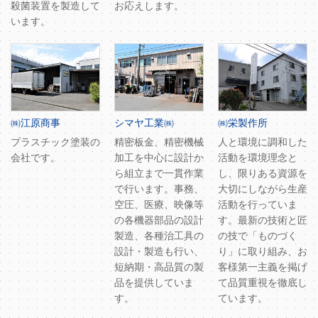
殺菌装置を製造して
お応えします。
います。
㈱江原商事
シマヤ工業㈱
㈱栄製作所
プラスチック塗装の
精密板金、精密機械
人と環境に調和した
会社です。
加工を中心に設計か
活動を環境理念と
ら組立まで一貫作業
し、限りある資源を
で行います。事務、
大切にしながら生産
空圧、医療、映像等
活動を行っていま
の各機器部品の設計
す。最新の技術と匠
製造、各種治工具の
の技で「ものづく
設計・製造も行い、
り」に取り組み、お
短納期・高品質の製
客様第一主義を掲げ
品を提供していま
て品質重視を徹底し
す。
ています。