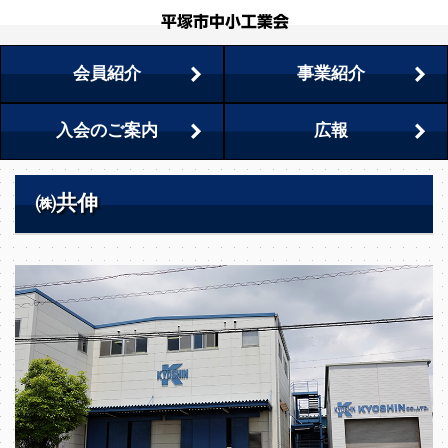
会員紹介
事業紹介
入会のご案内
広報
㈱共伸