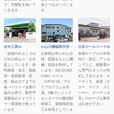
で、可能性を拓いて
会とつながっていま
いきます。
す。
吉光工業㈱
㈱山川機械製作所
日幸カールコード㈱
「技術の向上こそわ
お客様が作られた仕
各種ケーブルの半田
が社の命なり」を社
様、図面をもとに機
付け・組立・アッセ
是としています。材
械、部品を制作して
ンブリに、経験豊か
料調達・加工・熱処
います。3次元CAD
な専門スタッフが対
理・表面処理・思
CAMシステム
応しております。オ
想・組み立てまでを
「CATIA V5」でＮ
ーディオ、楽器（ギ
各パートナー企業の
Ｃプログラムを作
ター、マイク、スピ
協力を得て、航空宇
成。5輪マシニング
ーカー、オーディオ
宙製品のクォリティ
センターでの難切削
等）のケーブル製作
で一貫体制で承って
材加工、複雑形状加
はお任せ下さい。
います。
工を得意としていま