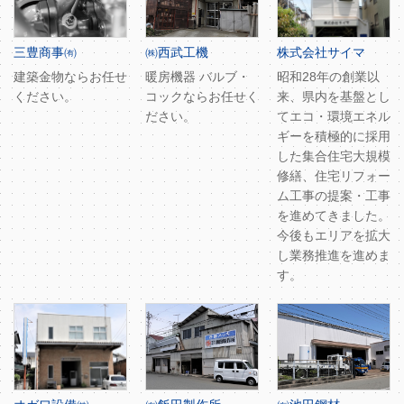
三豊商事㈲
㈱西武工機
株式会社サイマ
建築金物ならお任せ
暖房機器 バルブ・
昭和28年の創業以
ください。
コックならお任せく
来、県内を基盤とし
ださい。
てエコ・環境エネル
ギーを積極的に採用
した集合住宅大規模
修繕、住宅リフォー
ム工事の提案・工事
を進めてきました。
今後もエリアを拡大
し業務推進を進めま
す。