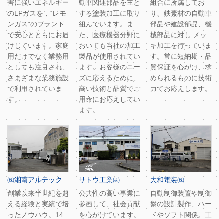
害に強いエネルギー
動車関連部品を主と
組合に所属してお
のLPガスを，“レモ
する塗装加工に取り
り、鉄素材の自動車
ンガス”のブランド
組んでいます。ま
部品や建設部品、機
で安心とともにお届
た、医療機器分野に
械部品に対し メッ
けしています。家庭
おいても当社の加工
キ加工を行っていま
用だけでなく業務用
製品が使用されてい
す。常に短納期・品
としても注目され、
ます。お客様のニー
質保証を心がけ、求
さまざまな業務施設
ズに応えるために、
められるものに技術
で利用されていま
高い技術と品質でご
力でお応えします。
す。
用命にお応えしてい
ます。
㈱湘南アルテック
サトウ工業㈱
大和電装㈱
創業以来半世紀を超
公共性の高い事業に
自動制御装置や制御
える経験と実績で培
参画して、社会貢献
盤の設計製作、ハー
ったノウハウ。14
を心がけています。
ドやソフト関係。工