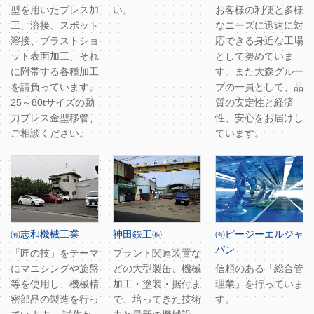
型を用いたプレス加
い。
お客様の利便と多様
工、溶接、スポット
なニーズに迅速に対
溶接、ブラストショ
応できる身近な工場
ット表面加工、それ
として努めていま
に附帯する各種加工
す。また大森グルー
を請負っています。
プの一員として、品
25～80tサイズの動
質の安定性と経済
力プレス金型移管、
性、安心をお届けし
ご相談ください。
ています。
㈲志和機械工業
神田鉄工㈱
㈲ピージーエルジャ
パン
「匠の技」をテーマ
プラント関連装置な
にマニシングや旋盤
どの大型製缶、機械
信頼のある「総合管
等を使用し、機械精
加工・塗装・据付ま
理業」を行っていま
密部品の製造を行っ
で、培ってきた技術
す。