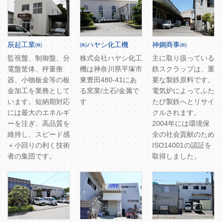
辰起工業㈱
㈱ハヤシ化工機
神鋼商事㈱
監視盤、制御盤、分
株式会社ハヤシ化工
主に取り扱っている
電盤筐体、秤量衡
機は神奈川県平塚市
鉄スクラップは、重
器、小物板金等の板
東豊田480-41にあ
要な製鉄原料です。
金加工を業務として
る窯業/土石/金属で
電気炉によってふた
います。短納期対応
す
たび製鉄へとリサイ
には最大のエネルギ
クルされます。
ーを注ぎ、高品質を
2004年には環境保
維持し、スピード感
全の社会貢献のため
＋小回りの利く技術
ISO14001の認証を
者の集団です。
取得しました。