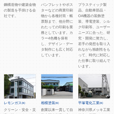
鋼構造物や建築金物
パンフレットやポス
プラスティック製
の製造を手掛ける会
ターなどの商業印刷
品、自動車部品・
社です。
物から各種封筒・帳
OA機器の装飾塗
票類まで、他分野に
装、導電塗装、シル
わたっての印刷を業
ク印刷等、ユーザー
務としています。カ
ニーズに合った、研
ラー4色機を保有
究・開発に努力し、
し、デザイン・デー
若手の発想を取り入
タ制作にも広く対応
れながら独創性をも
しています。
って、時代に対応し
た仕事に取り組んで
います。
レモンガス㈱
相模塗装㈱
平塚電化工業㈱
クリーン・安全・災
創業以来一貫して自
神奈川県メッキ工業