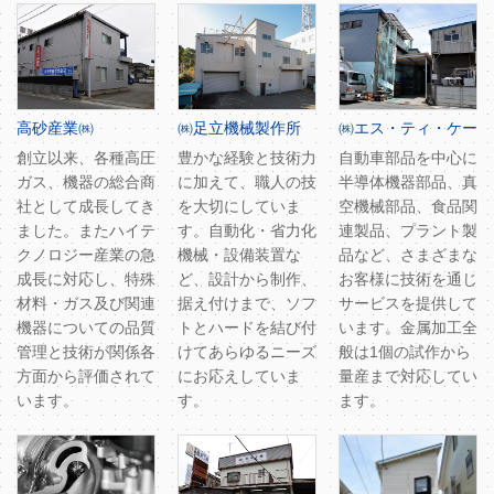
高砂産業㈱
㈱足立機械製作所
㈱エス・ティ・ケー
創立以来、各種高圧
豊かな経験と技術力
自動車部品を中心に
ガス、機器の総合商
に加えて、職人の技
半導体機器部品、真
社として成長してき
を大切にしていま
空機械部品、食品関
ました。またハイテ
す。自動化・省力化
連製品、プラント製
クノロジー産業の急
機械・設備装置な
品など、さまざまな
成長に対応し、特殊
ど、設計から制作、
お客様に技術を通じ
材料・ガス及び関連
据え付けまで、ソフ
サービスを提供して
機器についての品質
トとハードを結び付
います。金属加工全
管理と技術が関係各
けてあらゆるニーズ
般は1個の試作から
方面から評価されて
にお応えしていま
量産まで対応してい
います。
す。
ます。