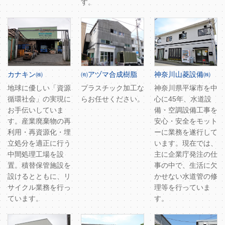
す。
カナキン㈱
㈲アヅマ合成樹脂
神奈川山菱設備㈱
地球に優しい「資源
プラスチック加工な
神奈川県平塚市を中
循環社会」の実現に
らお任せください。
心に45年、水道設
お手伝いしていま
備・空調設備工事を
す。産業廃棄物の再
安心・安全をモット
利用・再資源化・埋
ーに業務を遂行して
立処分を適正に行う
います。現在では、
中間処理工場を設
主に企業庁発注の仕
置。積替保管施設を
事の中で、生活に欠
設けるとともに、リ
かせない水道管の修
サイクル業務を行っ
理等を行っていま
ています。
す。