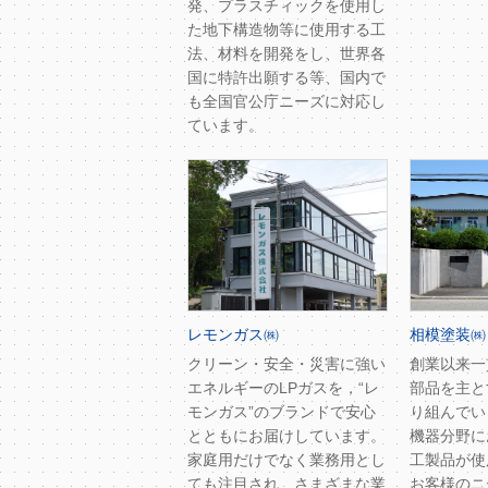
発、プラスチィックを使用し
た地下構造物等に使用する工
法、材料を開発をし、世界各
国に特許出願する等、国内で
も全国官公庁ニーズに対応し
ています。
レモンガス㈱
相模塗装㈱
クリーン・安全・災害に強い
創業以来一
エネルギーのLPガスを，“レ
部品を主と
モンガス”のブランドで安心
り組んでい
とともにお届けしています。
機器分野に
家庭用だけでなく業務用とし
工製品が使
ても注目され、さまざまな業
お客様のニ