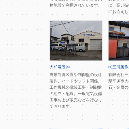
務施設で利用されています。
に、高い技
にお応えし
大和電装㈱
㈲三浦製作
自動制御装置や制御盤の設計
有限会社三
製作、ハードやソフト関係。
県平塚市大
工作機械の電装工事・制御盤
石・金属の
の組立・配線。一般電気設備
工事および販売などを行なっ
ております。