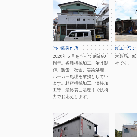
㈱小西製作所
㈲エーワン
2020年５月をもって創業50
木製品、紙
周年。各種機械加工、治具製
社です。
作、製缶・板金、黒染処理、
パーカー処理を業務としてい
ます。精密機械加工、溶接加
工等、最終表面処理まで技術
力でお応えします。