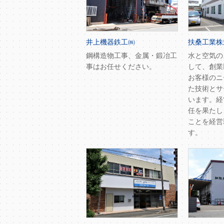
井上機器鉄工㈱
扶桑工業株
鋼構造物工事、金属・鍛冶工
水と空気の
事はお任せください。
して、創業
お客様のニ
た技術とサ
います。経
任を果たし
ことを経営
す。