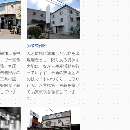
㈱栄製作所
械加工を中
人と環境に調和した活動を環
まで一貫作
境理念とし、限りある資源を
務、空圧、
大切にしながら生産活動を行
機器部品の
っています。最新の技術と匠
工具の設
の技で「ものづくり」に取り
短納期・高
組み、お客様第一主義を掲げ
していま
て品質重視を徹底していま
す。