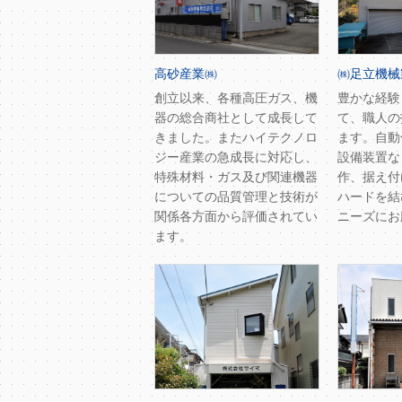
高砂産業㈱
㈱足立機械
創立以来、各種高圧ガス、機
豊かな経験
器の総合商社として成長して
て、職人の
きました。またハイテクノロ
ます。自動
ジー産業の急成長に対応し、
設備装置な
特殊材料・ガス及び関連機器
作、据え付
についての品質管理と技術が
ハードを結
関係各方面から評価されてい
ニーズにお
ます。