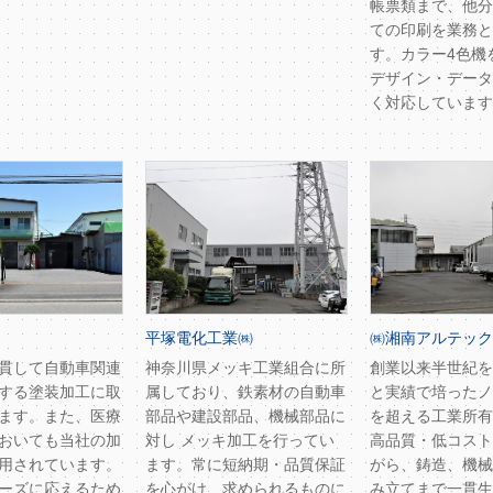
帳票類まで、他分
ての印刷を業務と
す。カラー4色機
デザイン・データ
く対応しています
平塚電化工業㈱
㈱湘南アルテック
貫して自動車関連
神奈川県メッキ工業組合に所
創業以来半世紀を
する塗装加工に取
属しており、鉄素材の自動車
と実績で培ったノ
ます。また、医療
部品や建設部品、機械部品に
を超える工業所有
おいても当社の加
対し メッキ加工を行ってい
高品質・低コスト
用されています。
ます。常に短納期・品質保証
がら、鋳造、機械
ーズに応えるため
を心がけ、求められるものに
み立てまで一貫生