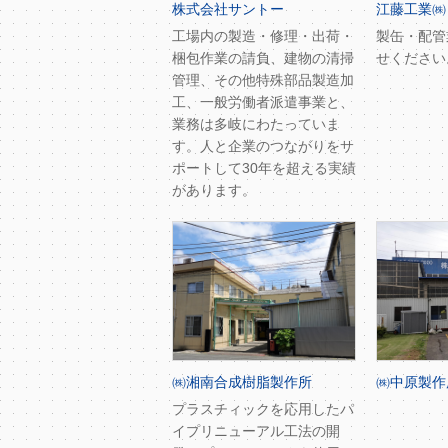
株式会社サントー
江藤工業㈱
工場内の製造・修理・出荷・
製缶・配管
梱包作業の請負、建物の清掃
せください
管理、その他特殊部品製造加
工、一般労働者派遣事業と、
業務は多岐にわたっていま
す。人と企業のつながりをサ
ポートして30年を超える実績
があります。
㈱湘南合成樹脂製作所
㈱中原製作
プラスチィックを応用したパ
イプリニューアル工法の開