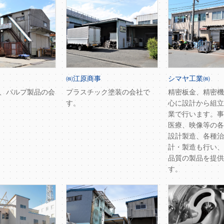
㈱江原商事
シマヤ工業㈱
、パルプ製品の会
プラスチック塗装の会社で
精密板金、精密機
す。
心に設計から組立
業で行います。事
医療、映像等の各
設計製造、各種治
計・製造も行い、
品質の製品を提供
す。