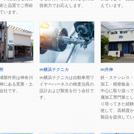
術と品質でご用命
技術力でお応えします。
えています。
ています。
所
㈱横浜テクニカ
㈱共伸
浦製作所は神奈川
㈱横浜テクニカは自動車用ワ
鉄・ステンレス・
神にある窯業・土
イヤーハーネスの検査治具の
加工・精密板金・
会社です。
設計および製造を行う会社で
中心に取り扱って
す。
属加工専門業とし
り培ってきた経験
使して、高精度か
製品を提供してい