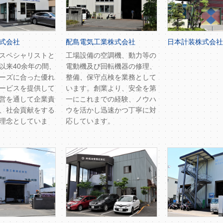
式会社
配島電気工業株式会社
日本計装株式会社
スペシャリストと
工場設備の空調機、動力等の
以来40余年の間、
電動機及び回転機器の修理、
ーズに合った優れ
整備、保守点検を業務として
ービスを提供して
います。創業より、安全を第
営を通して企業責
一にこれまでの経験、ノウハ
、社会貢献をする
ウを活かし迅速かつ丁寧に対
理念としていま
応しています。