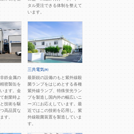
タル受注できる体制を整えて
います。
三共電気㈱
非鉄金属の
最新鋭の設備のもと紫外線殺
精密製缶を
菌ランプをはじめとする各種
います。金
紫外線ランプ、特殊蛍光ラン
て創業時よ
プを製造し国内外の幅広いニ
と技術を駆
ーズにお応えしています。最
つ高品質な
近ではこの技術を応用し、紫
ます。
外線殺菌装置を製造していま
す。