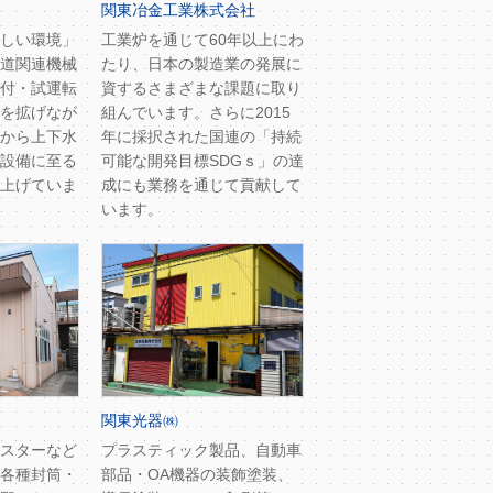
関東冶金工業株式会社
しい環境」
工業炉を通じて60年以上にわ
道関連機械
たり、日本の製造業の発展に
付・試運転
資するさまざまな課題に取り
を拡げなが
組んでいます。さらに2015
から上下水
年に採択された国連の「持続
設備に至る
可能な開発目標SDGｓ」の達
上げていま
成にも業務を通じて貢献して
います。
関東光器㈱
スターなど
プラスティック製品、自動車
各種封筒・
部品・OA機器の装飾塗装、