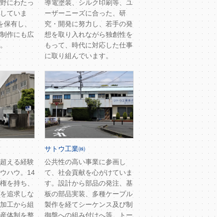
野にわたっ
導電塗装、シルク印刷等、ユ
していま
ーザーニーズに合った、研
を保有し、
究・開発に努力し、若手の発
制作にも広
想を取り入れながら独創性を
。
もって、時代に対応した仕事
に取り組んでいます。
サトウ工業㈱
超える経験
公共性の高い事業に参画し
ウハウ。14
て、社会貢献を心がけていま
権を持ち、
す。設計から部品の発注、基
を追求しな
板の部品実装、多種ケーブル
加工から組
製作を経てシーケンス及び制
産体制を整
御盤への組み付けへ等、トー