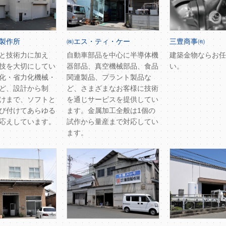
製作所
㈱エス・ティ・ケー
三豊商事㈲
と技術力に加え
自動車部品を中心に半導体機
建築金物ならお任
技を大切にしてい
器部品、真空機械部品、食品
い。
化・省力化機械・
関連製品、プラント製品な
ど、設計から制
ど、さまざまなお客様に技術
けまで、ソフトと
を通じサービスを提供してい
び付けてあらゆる
ます。金属加工全般は1個の
応えしています。
試作から量産まで対応してい
ます。