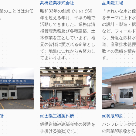
髙橋産業株式会社
品川鐵工場
業のことははお任
昭和33年の創業ですので60
「きれいな水と優
。
年を超える年月、平塚の地で
をテーマに上下水
活動してきました。業務は清
の設計・製造・据
掃管理業務及び各種建築、土
など、フィールド
木作業を主としています。地
ら、身近な飲料水
元の皆様に愛される企業とし
道、産業排水処理
て、地道にこれからも努力し
数々の業績を積み
てまいります。
す。
所
㈲太陽工機製作所
㈱興版印刷
鋼構造物や建築金物の製造を
パンフレットやポ
手掛ける会社です。
の商業印刷物から