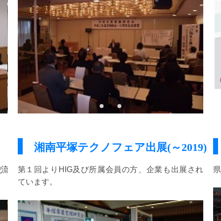
湘南平塚テクノフェア出展(～2019)
交流
第１回よりHIG及び所属会員の方、企業も出展され
ています。