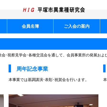
会員名簿
ご入会の案内
歓会･視察見学会･各種交流会を通して、会員事業所の発展およ
周年記念事業
本事業では基調講演･表彰･祝賀会を行います。