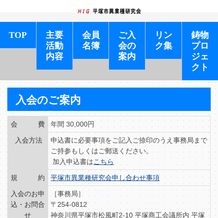
TOP
主要
会員
ご入
リン
鋳物
活動
名簿
会の
ク集
プロ
内容
案内
ジェ
クト
入会のご案内
会 費
年間 30,000円
入会方法
申込書に必要事項をご記入ご捺印のうえ事務局まで
ご持参もしくはご郵送ください。
加入申込書は
こちら
規 約
平塚市異業種研究会申し合わせ事項
入会のお申
［事務局］
込・お問合
〒254-0812
せ
神奈川県平塚市松風町2-10 平塚商工会議所内 平塚