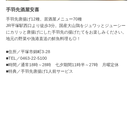
手羽先酒屋安喜
手羽先唐揚げ12種。居酒屋メニュー70種
JR平塚駅西口より徒歩3分。国産大山鶏をジュワッとジューシー
にカリッと唐揚げにした手羽先の揚げたてをお楽しみください。
地元の野菜や漁港直送の鮮魚料理も◎！
■住所／平塚市錦町3-28
■TEL／0463-22-5100
■時間／通常18時～28時 七夕期間11時半～27時 月曜定休
■特典／手羽先唐揚げ1人前サービス